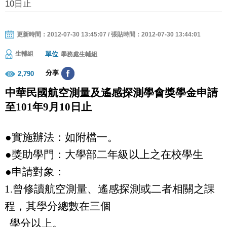
10日止
更新時間：2012-07-30 13:45:07 / 張貼時間：2012-07-30 13:44:01
單位
生輔組
學務處生輔組
分享
2,790
中華民國航空測量及遙感探測學會獎學金
申請
至
101
年
9
月
10
日止
●實施辦法：如附檔一。
●獎助學門：
大學部
二年級以上之在校學生
●申請對象：
1.
曾修讀航空測量
、
遙感探測或二者相關之課
程，其學分總
數在三個
學分以上。