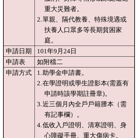
重大災難者。
2.
單親、隔代教養、特殊境遇或
扶養人口眾多等長期貧困家
庭。
申請日期
101
年
9
月
24
日
申請表
如附檔二
申請方式
1.
助學金申請書。
2.
在學證明或學生證影本
(
需蓋有
申請時該學期註冊章
)
。
3.
近三個月內全戶戶籍謄本（需
有記事欄）。
4.
低收入戶證明、清寒證明、身
心障礙手冊、重大傷病卡。