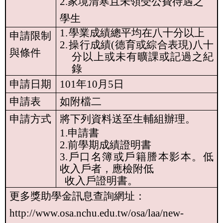
2.
家境清寒且未領受公費待遇之
學生
1.
學業成績總平均在八十分以上
申請限制
2.
操行成績
(
德育或綜合表現
)
八十
與條件
分以上或未有曠課或記過之紀
錄
申請日期
101
年
10
月
5
日
申請表
如附檔二
申請方式
將下列資料送至生輔組辦理。
1.
申請書
2.
前學期成績證明書
3.
戶口名簿或戶籍謄本影本。低
收入戶者，應檢附低
收入戶證明書。
更多獎助學金訊息查詢網址：
http://www.osa.nchu.edu.tw/osa/laa/new-