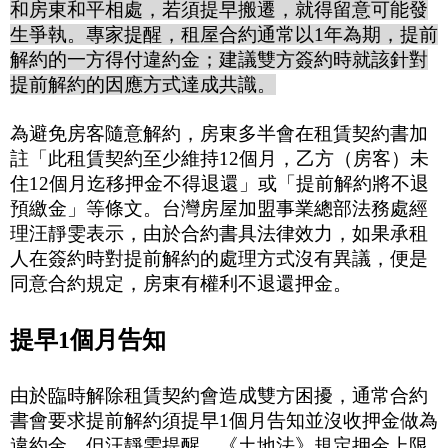
和房東和平相處，若須提早搬遷，就得留意可能發
生爭執。專家提醒，租屋合約通常以
1
年為期，提前
解約的一方得付違約金；建議雙方簽約時就該針對
提前解約的因應方式達成共識。
為避免房客隨意解約，房東多半會在租賃契約書加
註「此租賃契約至少維持
12
個月，乙方（房客）未
住
12
個月迄移押金不得退還」或「提前解約將不退
預繳金」等條文。台灣房屋加盟事業總部法務處經
理汪靜雯表示，由於合約書具法律效力，如果承租
人在簽約時對提前解約的處理方式沒有異議，便是
同意合約規定，房東有權利不退還押金。
提早
1
個月告知
由於臨時解除租賃契約會造成雙方困擾，通常合約
書會要求提前解約須提早
1
個月告知並沒收押金做為
違約金，但汪靜雯提醒，《土地法》規定押金上限