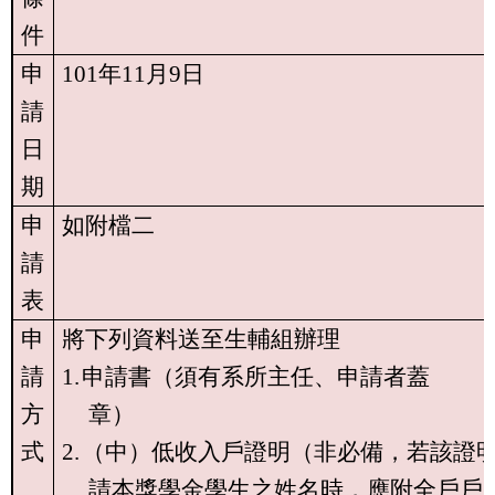
件
申
101
年
11
月
9
日
請
日
期
申
如附檔二
請
表
申
將下列資料送至生輔組辦理
請
1.
申請書（須有系所主任、申請者蓋
方
章）
式
2.
（中）低收入戶證明（非必備，若該證
請本獎學金學生之姓名時，應附全戶戶