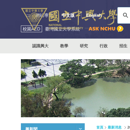
:::
網站導覽
中文版
English
校園
AED
臺灣國立大學系統
認識興大
教學
研究
行政
招生
首頁
最新消息
2
興新聞