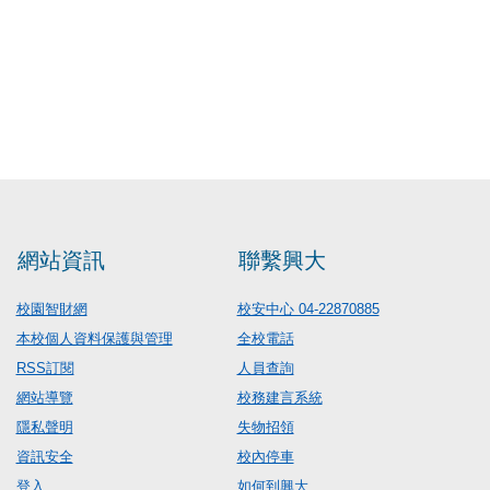
網站資訊
聯繫興大
校園智財網
校安中心 04-22870885
本校個人資料保護與管理
全校電話
RSS訂閱
人員查詢
網站導覽
校務建言系統
隱私聲明
失物招領
資訊安全
校內停車
登入
如何到興大