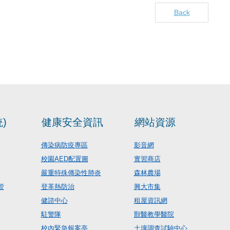
Back
)
健康安全資訊
網站資源
傳染病防疫專區
影音網
校園AED配置圖
實習商店
嚴重特殊傳染性肺炎
森林農場
管
登革熱防治
興大市集
健諮中心
租屋資訊網
駐警隊
獸醫教學醫院
校內緊急報案亭
土壤調查試驗中心