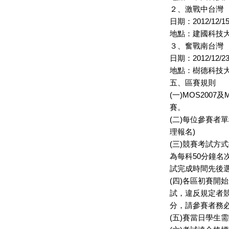
２、激戰中台灣
日期：2012/12/15
地點：建國科技
３、奮戰南台灣
日期：2012/12/23
地點：樹德科技
五、區賽規則
(一)MOS200
賽。
(二)每位參賽者
理報名)
(三)競賽考試方式
為每科50分鐘名
試完成時間先後
(四)各區初賽開
試，違反規定者競賽
分，請參賽者務
(五)賽當日學生