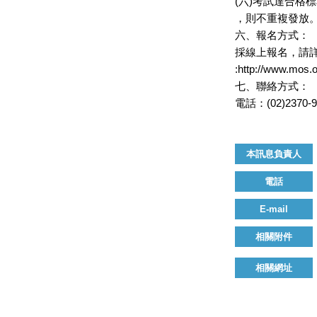
(六)考試達合格
，則不重複發放
六、報名方式：
採線上報名，請
:http://www.mos.o
七、聯絡方式：
電話：(02)2370-
本訊息負責人
電話
E-mail
相關附件
相關網址