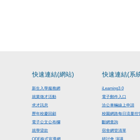
快速連結(網站)
快速連結(系統
新生入學服務網
iLearning3.0
就業徵才活動
電子郵件入口
求才訊息
洽公車輛線上申請
歷年校慶回顧
校園網路每日流量控
電子公文公布欄
斷網查詢
就學貸款
宿舍網管清單
ODF格式宣導網
研討會.演講