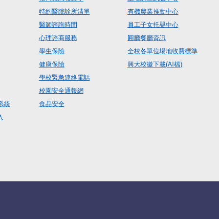
特約醫院診所清單
有機農業推動中心
醫師諮詢時間
員工子女托嬰中心
心理諮商服務
圓廳餐廳資訊
學生保險
全校各單位場地收費標準
健康保險
興大校徽下載(AI檔)
學校緊急連絡電話
校園安全通報網
系統
食品安全
入