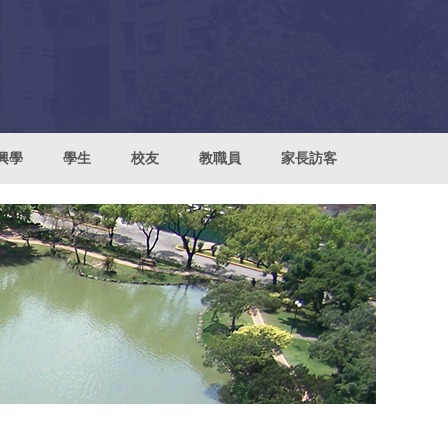
興學
學生
校友
教職員
家長訪客