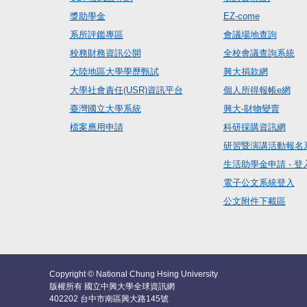
獎助學金
EZ-come
系所評鑑專區
會議場地查詢
校務財務資訊公開
全校會議查詢系統
大陸地區大學學歷甄試
興大捐款網
大學社會責任(USR)資訊平台
個人所得報帳e網
臺灣國立大學系統
興大-財物變賣
檔案應用申請
科研採購資訊網
研習暨演講活動報名
生活助學金申請 - 登
電子公文系統登入
公文附件下載區
Copyright © National Chung Hsing University
版權所有 國立中興大學全球資訊網
402202 台中市南區興大路145號