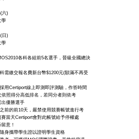
(六)
大學
(日)
大學
7及MOS2010各科各組前5名選手，晉級全國總決
單科需繳交報名費新台幣$1200元(額滿不再受
採用Certiport線上即測即評測驗，作答時間
次依照得分高低排名，若同分者則依考
選出優勝選手
始之前的前10天，嚴禁使用競賽帳號進行考
當天Certiport會對此帳號給予停權處
必留意！
需隨身攜帶學生證以證明學生資格