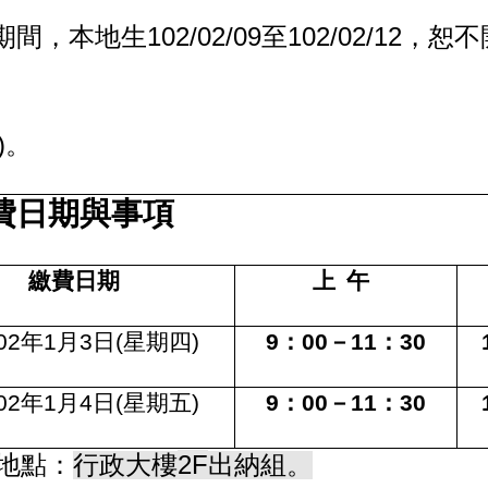
102/02/09
102/02/12
期間，本地生
至
，恕不
)
。
費日期與事項
繳費日期
上 午
02
年
1
月
3
日
(
星期四
)
9
：
00
－
11
：
30
02
年
1
月
4
日
(
星期五
)
9
：
00
－
11
：
30
2F
地點
：
行政大樓
出納組。