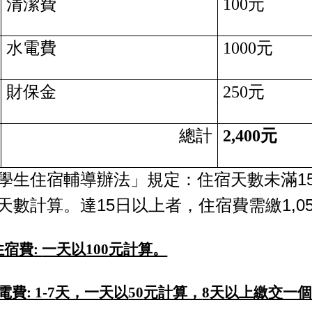
清潔費
100
元
水電費
1000
元
財保金
250
元
總計
2,400
元
1
學生住宿輔導
辦法」規定：
住宿天數未滿
15
1,0
天數計算。達
日以上者，住宿費需繳
住宿費
:
一天以
100
元計算。
電費
: 1-7
天，一天以
50
元計算，
8
天以上繳交一