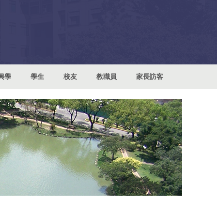
興學
學生
校友
教職員
家長訪客