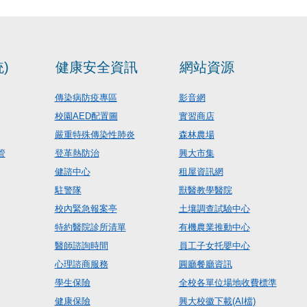
)
健康安全資訊
網站資源
傳染病防疫專區
影音網
校園AED配置圖
實習商店
嚴重特殊傳染性肺炎
森林農場
管
登革熱防治
興大市集
健諮中心
租屋資訊網
駐警隊
獸醫教學醫院
校內緊急報案亭
土壤調查試驗中心
特約醫院診所清單
有機農業推動中心
醫師諮詢時間
員工子女托嬰中心
心理諮商服務
圓廳餐廳資訊
學生保險
全校各單位場地收費標準
健康保險
興大校徽下載(AI檔)