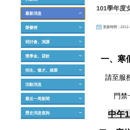
101學年
最新消息
更新時間：2012-11-
榮譽榜
研討會。演講
獎學金。貸款
一
、
寒
招生。徵才。就業
請至服
活動消息
門禁
最近一周新聞
1
中午
歷史消息查詢