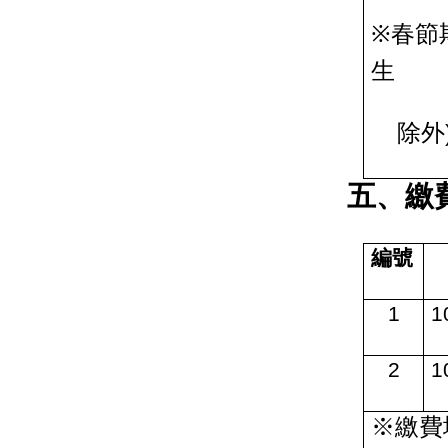
※
春節
生
除外
五
、
繳
編號
1
1
2
1
※
繳費