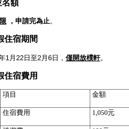
位名額
限
，申請完為止
。
假住宿期間
1
22
2
6
年
月
日至
月
日，
僅開放樸軒
。
假住宿費用
項目
金額
住宿費用
1,050
元