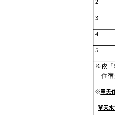
2
3
4
5
※依「
住宿
※
單天
單天水