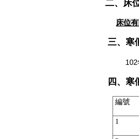
二、床
床位有
三
、
寒
102
四
、
寒
編號
1