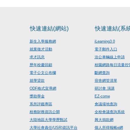
快速連結(網站)
快速連結(系統
新生入學服務網
iLearning3.0
就業徵才活動
電子郵件入口
求才訊息
洽公車輛線上申請
歷年校慶回顧
校園網路每日流量控
電子公文公布欄
斷網查詢
就學貸款
宿舍網管清單
ODF格式宣導網
研討會.演講
獎助學金
EZ-come
系所評鑑專區
會議場地查詢
校務財務資訊公開
全校會議查詢系統
大陸地區大學學歷甄試
興大捐款網
大學社會責任(USR)資訊平台
個人所得報帳e網