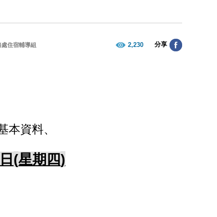
分享
2,230
務處住宿輔導組
基本資料、
(
)
日
星期四