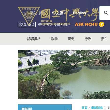
:::
網站導覽
中文版
English
校園
AED
臺灣國立大學系統
認識興大
教學
研究
行政
招生
首頁
最新消息
興新聞