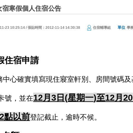
度女宿寒假個人住宿公告
單位
23 10:25:14 / 張貼時間：2012-11-14 14:30:38
住宿輔導組
學
假住宿申請
務中心確實填寫現住寢室軒別、房間號碼及
12
3
(
)
12
2
0
月
日
星期一
至
月
卡號，並在
2
點
以前
登記截止，逾時不候。