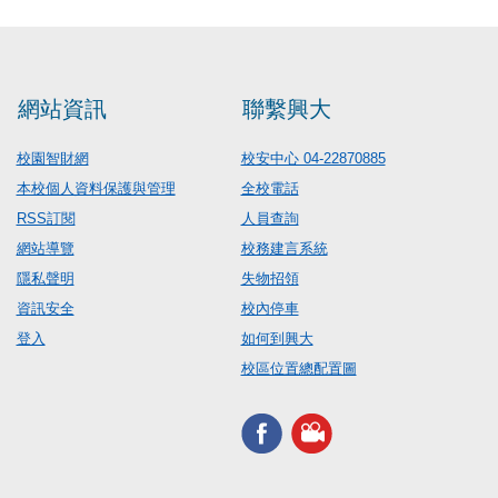
網站資訊
聯繫興大
校園智財網
校安中心 04-22870885
本校個人資料保護與管理
全校電話
RSS訂閱
人員查詢
網站導覽
校務建言系統
隱私聲明
失物招領
資訊安全
校內停車
登入
如何到興大
校區位置總配置圖