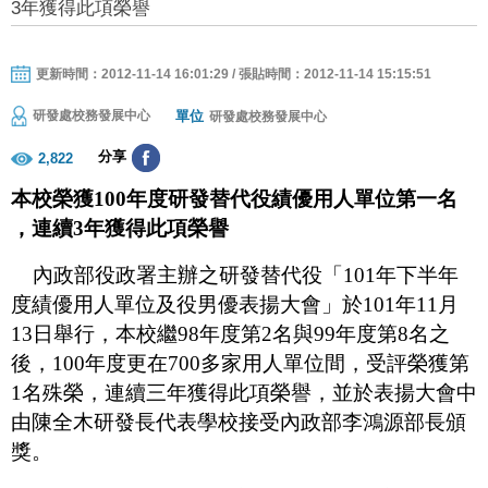
3年獲得此項榮譽
更新時間：2012-11-14 16:01:29 / 張貼時間：2012-11-14 15:15:51
單位
研發處校務發展中心
研發處校務發展中心
分享
2,822
本校榮獲
100
年度研發替代役績優用人單位第一名
，連續
3
年獲得此項榮譽
內政部役政署主辦之研發替代役「
101
年下半年
度績優用人單位及役男優表揚大會」於
101
年
11
月
13
日舉行，本校繼
98
年度第
2
名與
99
年度第
8
名之
後，
100
年度更在
700
多家用人單位間，受評榮獲第
1
名殊榮，連續三年獲得此項榮譽，並於表揚大會中
由陳全木研發長代表學校接受內政部李鴻源部長頒
獎。