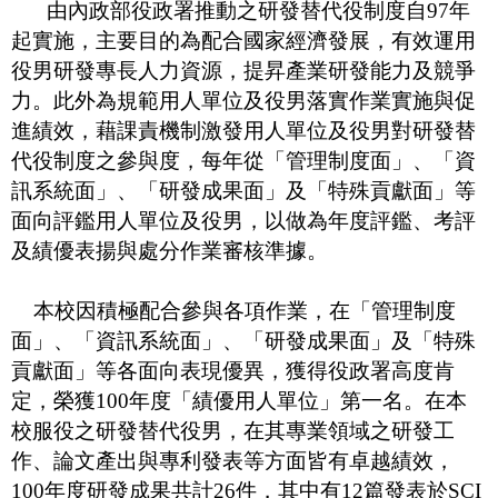
由
內政部役政署推動之
研發替代役制度自
97
年
起實施，
主要目的
為配合國家經濟發展，有效運用
役男研發專長人力資源，提昇產業研發能力及競爭
力。
此外為規範用人單位及役男落實作業實施與促
進績效，藉課責機制激發用人單位及役男對研發替
代役制度之參與度，每年從「管理制度面」、「資
訊系統面」、「研發成果面」及「特殊貢獻面」等
面向評鑑用人單位及役男，以做為年度評鑑、考評
及績優表揚與處分作業審核準據。
本校因
積極配合參與各項作業，
在「管理制度
面」、「資訊系統面」、「研發成果面」及「特殊
貢獻面」等各面向表現優異，獲得役政署高度肯
定，榮獲
100
年度「績優用人單位」第一名。在本
校服役之研發替代役男，在其專業領域之研發工
作、論文產出與專利發表等方面皆有卓越績效，
100
年度研發成果共計
26
件，其中有
12
篇發表於
SCI