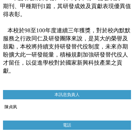
期刊、甲種期刊
1
篇，其研發成效及貢獻表現優異值
得表彰。
本校於
98
至
100
年度連續三年獲獎，對於校內默默
服務之行政同仁及研發團隊來說，是莫大的榮譽及
鼓勵，本校將持續支持研發替代役制度，未來亦期
盼擴大此一研發能量，積極規劃加強研發替代役人
才留任，以促進學校對於國家新興科技產業之貢
獻。
本訊息負責人
陳貞夙
電話