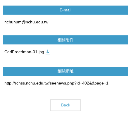
E-mail
nchuhum@nchu.edu.tw
相關附件
CarlFreedman-01.jpg
相關網址
http://rchss.nchu.edu.tw/seenews.php?id=402&&page=1
Back