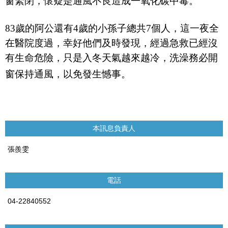
窗緊閉，懷疑是通風不良造成一氧化碳中毒。
83
歲的阿公還有
4
歲的小孫子總共
7
個人，這一夜全
在醫院度過，幸好他們及時發現，經過急救已經沒
有生命危險，只是入冬天氣越來越冷，洗澡務必開
窗保持通風，以免發生憾事。
本訊息負責人
張羨雯
電話
04-22840552