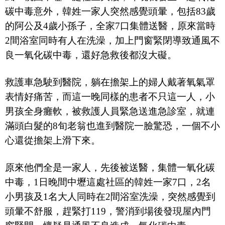
碳中毒意外，韓姓一家人突然感覺頭暈，包括
83
歲
的阿公及
4
歲小孫子，全家
7
口集體送醫，原來當時
2
間浴室同時有人在洗澡，加上門窗緊閉導致通風不
良一氧化碳中毒，還好急救後都沒大礙。
救護車急駛到醫院，躺在擔架上的婦人戴著氧氣罩
表情好痛苦，而這一晚同樣的患者不只這一人，小
男孩全身癱軟，被救護人員緊急送進急診室，就連
滿頭白髮的
8
旬老翁也進到醫院一臉驚恐，一個不小
心還從擔架上滑下來。
原來他們全是一家人，先後被送醫，集體一氧化碳
中毒，
1
日晚間中壢這處社區的韓姓一家
7
口，
2
名
小男孩及
1
名大人同時在
2
間浴室洗澡，突然感覺到
頭暈不舒服，趕緊打
119
，警消到場後發現屋內門