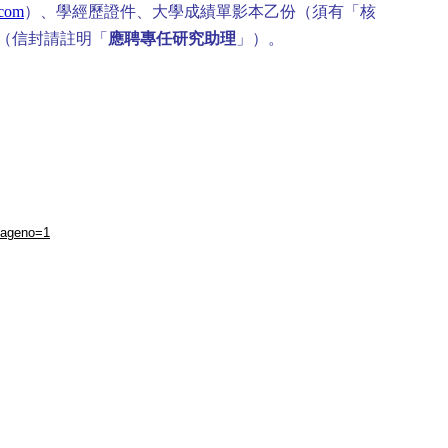
.com
）、學經
歷證件、大學成績單影本乙份（須有「核
（信封請註明「
應聘專任研究助理
」）。
pageno=1