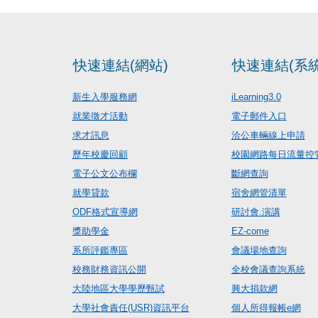
快速連結(網站)
快速連結(系統
新生入學服務網
iLearning3.0
就業徵才活動
電子郵件入口
求才訊息
洽公車輛線上申請
歷年校慶回顧
校園網路每日流量控
電子公文公布欄
斷網查詢
就學貸款
宿舍網管清單
ODF格式宣導網
研討會.演講
獎助學金
EZ-come
系所評鑑專區
會議場地查詢
校務財務資訊公開
全校會議查詢系統
大陸地區大學學歷甄試
興大捐款網
大學社會責任(USR)資訊平台
個人所得報帳e網