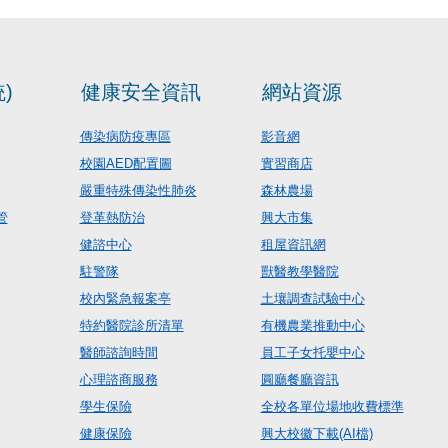
)
健康安全資訊
網站資源
傳染病防疫專區
影音網
校園AED配置圖
實習商店
嚴重特殊傳染性肺炎
森林農場
管
登革熱防治
興大市集
健諮中心
租屋資訊網
駐警隊
獸醫教學醫院
校內緊急報案亭
土壤調查試驗中心
特約醫院診所清單
有機農業推動中心
醫師諮詢時間
員工子女托嬰中心
心理諮商服務
圓廳餐廳資訊
學生保險
全校各單位場地收費標準
健康保險
興大校徽下載(AI檔)