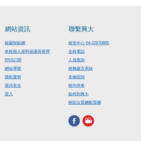
網站資訊
聯繫興大
校園智財網
校安中心 04-22870885
本校個人資料保護與管理
全校電話
RSS訂閱
人員查詢
網站導覽
校務建言系統
隱私聲明
失物招領
資訊安全
校內停車
登入
如何到興大
校區位置總配置圖