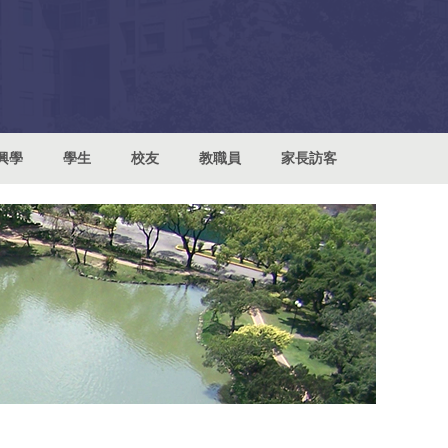
興學
學生
校友
教職員
家長訪客