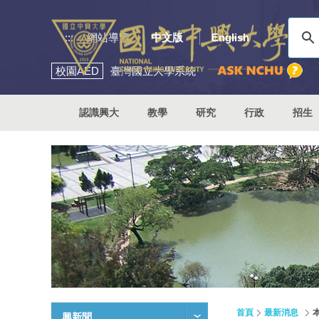
:::
網站導覽
中文版
English
校園
AED
臺灣國立大學系統
認識興大
教學
研究
行政
招生
首頁
最新消息
興新聞