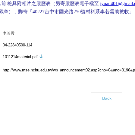
以前
檢具附相片之履歷表（另寄履歷表電子檔至
jyuan401@gmail
戳章），
郵寄「
40227
台中市國光路
250
號材料系李若雲助教收」
李若雲
04-22840500-114
1011214material.pdf
http://www.mse.nchu.edu.tw/wb_announcement02.asp?cno=0&ano=3196&
Back