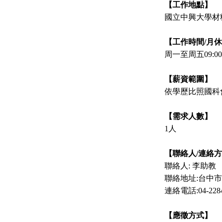
【工作地點】
國立中興大學材
【工作時間
/月
周一至周五
09:0
【薪資範圍】
依學歷比照國科
【需求人數】
1
人
【聯絡人
/連絡
聯絡人
: 李助教
聯絡地址
:
台中市
連絡電話
:04-228
【應徵方式】