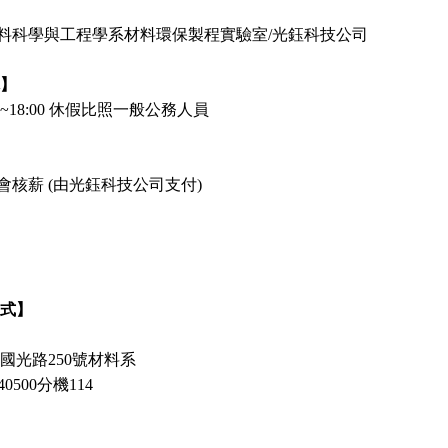
料科學與工程學系材料環保製程實驗室
/光鈺科技公司
休】
0~18:00
休假比照一般公務人員
會核薪
(由光鈺科技公司支付)
方式】
國光路
250
號材料系
40500
分機
114