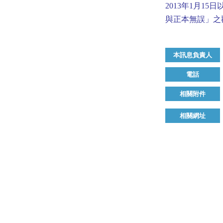
2013
年
1
月
15
日
與正本無誤」之
本訊息負責人
電話
相關附件
相關網址