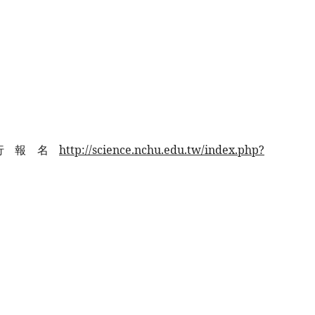
行報名
http://science.nchu.edu.tw/index.php?