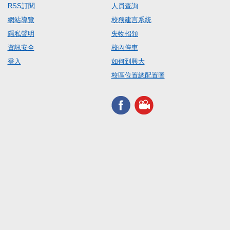
RSS訂閱
人員查詢
網站導覽
校務建言系統
隱私聲明
失物招領
資訊安全
校內停車
登入
如何到興大
校區位置總配置圖