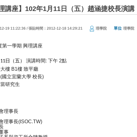
理講座】102年1月11日（五）趙涵捷校長演
單位
19 11:22:36 / 張貼時間：2012-12-18 14:29:21
理學院
理學院
度第一學期
興理講座
月
日（五）
演講時間
下午
點
:
2
11
學大樓
樓
致平廳
B1
捷
國立宜蘭大學
校長
(
)
何當研究生
會理事長
會理事長
(ISOC.TW)
長
董事