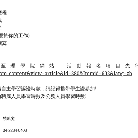
歷程
戰
礎
屬於你的工作
)
撰寫
至理學院網站--活動報名項目先
com_content&view=article&id=280&Itemid=632&lang=zh
請自主學習認證時數，請記得攜帶學生證參加!
內聘雇人員學習時數及公務人員學習時數!
饒凱斐
04-2284-0408