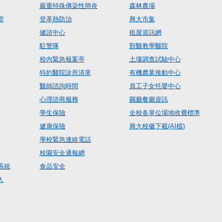
嚴重特殊傳染性肺炎
森林農場
管
登革熱防治
興大市集
健諮中心
租屋資訊網
駐警隊
獸醫教學醫院
校內緊急報案亭
土壤調查試驗中心
特約醫院診所清單
有機農業推動中心
醫師諮詢時間
員工子女托嬰中心
心理諮商服務
圓廳餐廳資訊
學生保險
全校各單位場地收費標準
健康保險
興大校徽下載(AI檔)
學校緊急連絡電話
校園安全通報網
系統
食品安全
入