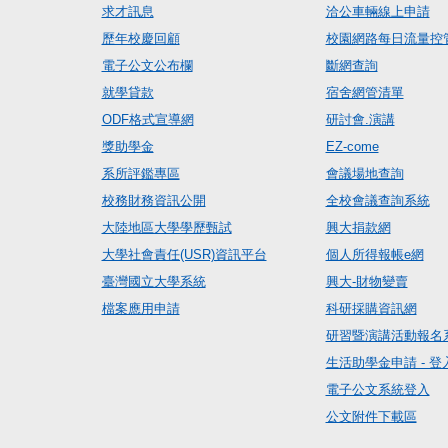
求才訊息
洽公車輛線上申請
歷年校慶回顧
校園網路每日流量控
電子公文公布欄
斷網查詢
就學貸款
宿舍網管清單
ODF格式宣導網
研討會.演講
獎助學金
EZ-come
系所評鑑專區
會議場地查詢
校務財務資訊公開
全校會議查詢系統
大陸地區大學學歷甄試
興大捐款網
大學社會責任(USR)資訊平台
個人所得報帳e網
臺灣國立大學系統
興大-財物變賣
檔案應用申請
科研採購資訊網
研習暨演講活動報名
生活助學金申請 - 登
電子公文系統登入
公文附件下載區