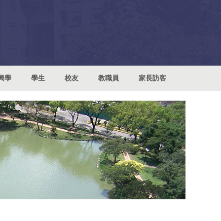
興學
學生
校友
教職員
家長訪客