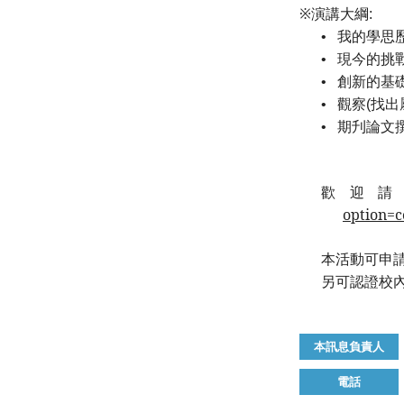
※演講大綱
:
我的學思
•
現今的挑
•
創新的基
•
觀察
找出
•
(
期刋論文
•
歡迎請
option=
本活動可申
另可認證校
本訊息負責人
電話