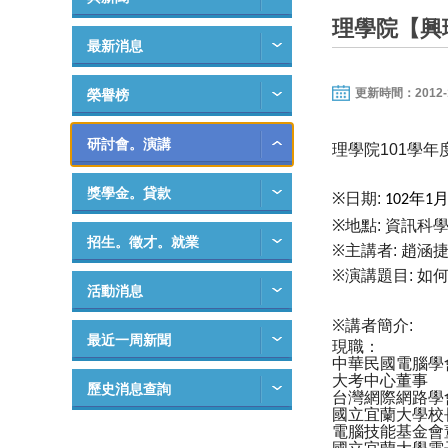
理學院【興
最新消息
更新時間：2012-12-
榮譽榜
研討會。演講
理學院
學年
101
獎學金。貸款
日期
年
※
:
102
1
地點
資訊科
※
:
招生。徵才。就業
※主講者
趙涵
:
※演講題目
如
:
活動消息
※講者簡介
:
最近一周新聞
現職：
中華民國電腦學
大考中心董事
歷史消息查詢
台灣網際網路學
國立宜蘭大學校
電腦技能基金會