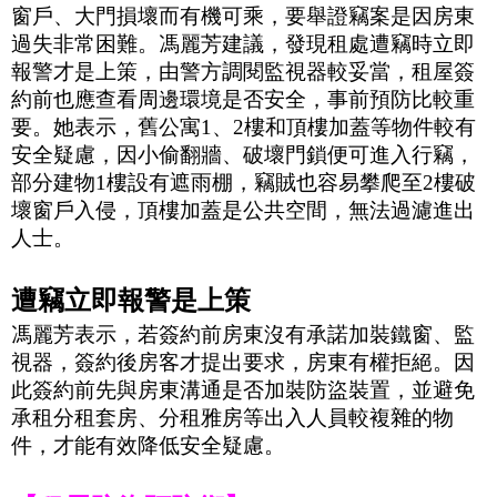
窗戶、大門損壞而有機可乘，要舉證竊案是因房東
過失非常困難。馮麗芳建議，發現租處遭竊時立即
報警才是上策，由警方調閱監視器較妥當，租屋簽
約前也應查看周邊環境是否安全，事前預防比較重
要。她表示，舊公寓
1
、
2
樓和頂樓加蓋等物件較有
安全疑慮，因小偷翻牆、破壞門鎖便可進入行竊，
部分建物
1
樓設有遮雨棚，竊賊也容易攀爬至
2
樓破
壞窗戶入侵，頂樓加蓋是公共空間，無法過濾進出
人士。
遭竊立即報警是上策
馮麗芳表示，若簽約前房東沒有承諾加裝鐵窗、監
視器，簽約後房客才提出要求，房東有權拒絕。因
此簽約前先與房東溝通是否加裝防盜裝置，並避免
承租分租套房、分租雅房等出入人員較複雜的物
件，才能有效降低安全疑慮。