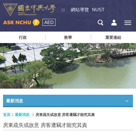
:::
網站導覽
NUST
AED
行政
教學
重要連結
最新消息
首頁
最新消息
房東疏失或故意 房客遭竊才能究其責
房東疏失或故意 房客遭竊才能究其責