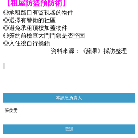
【租屋防盜預防術】
◎
承租路口有監視器的物件
◎
選擇有警衛的社區
◎
避免承租頂樓加蓋物件
◎
簽約前檢查大門門鎖是否堅固
◎
入住後自行換鎖
資料來源：《蘋果》採訪整理
本訊息負責人
張羨雯
電話