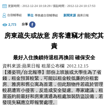
更新時間：2012-12-24 10:18:29 / 張貼時間：2012-12-24 10:17:53
單位
新聞來源
住宿輔導組
學務處住宿輔導組
蘋果日報
分享
2,773
房東疏失或故意 房客遭竊才能究其
責
最好入住換鎖待退租再換回 確保安全
資料來源
:
蘋果日報 租屋公布欄
2012.12.15
【潘姿羽
╱
台北報導】部份上班族或大學生為了省
錢，租金預算較緊，可能以租金較低廉的分租套
房、雅房和舊公寓為首選，但此類物件若疏於管理
較易遭宵小侵害，反造成安全疑慮。專家建議，租
屋簽約前最好和房東溝通為租處加裝防盜設備，若
發現失竊應立即報警處理。