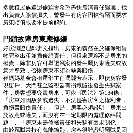
多數租屋族遭遇偷竊會希望盡快釐清責任歸屬，找
出負責人賠償損失，曾發生有房客因被偷竊而要求
房東賠償或要求提前解約。
門鎖故障房東應修繕
好房網協理鄭惠文指出，房東的義務在於確保租賃
物完整出租並負修繕責任，但租處遭竊不是房東的
權責，除非房客可舉證竊案的發生屬房東過失或故
意才導致，否則房東不須為竊案賠償。
崔媽媽基金會租屋部主任馮麗芳表示，即便房客發
現窗戶、大門甚至監視器有損壞隨後發生失竊案
件，房客想要究責房東，可依《民法》第
184
條：
「房東如因故意或過失，不法侵害房客之權利者，
負損害賠償責任」。但是，房客必須證明「房東出
於故意或過失，而沒有在一定期限內處理修繕問
題」、「房東未盡修繕責任和失竊有因果關係」。
由於竊賊常持有萬能鑰匙，房客很難證明竊賊是因