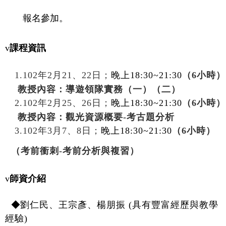
報名參加。
v
課程資訊
1.102
年
2
月
21
、
22
日；
晚上
18:30~21:30
（
6
小時）
教授內容：導遊領隊實務（一）（二）
2.102
年
2
月
25
、
26
日；
晚上
18:30~21:30
（
6
小時）
教授內容：觀光資源概要
-
考古題分析
3.102
年
3
月
7
、
8
日；
晚上
18:30~21:30
（
6
小時）
（考前衝刺
-
考前分析與複習）
v
師資介紹
◆
劉仁民、王宗彥、楊朋振
(
具有豐富經歷與教學
經驗
)