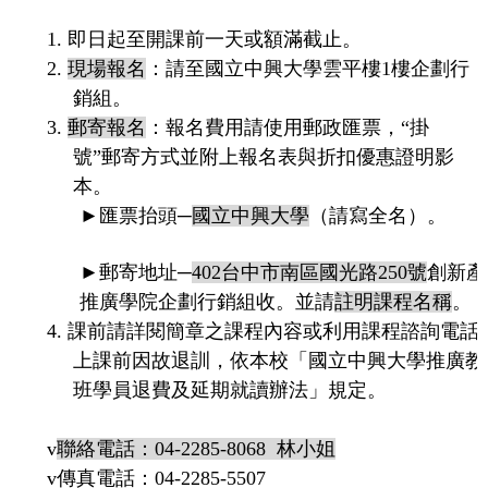
1.
即日起至開課前一天或額滿截止。
2.
現場報名
：請至
國立中興大學雲平樓
1
樓企劃行
銷組。
3.
郵寄報名
：報名費用請使用郵政匯票，
“
掛
號
”
郵寄方式並附上報名表與折扣優惠證明影
本。
►
匯票抬頭─
國立中興大學
（請寫全名）。
►
郵寄地址─
402
台中市南區國光路
250
號
創新產
推廣學院企劃行銷組收。
並請
註明課程名稱
。
4.
課前請詳閱簡章之課程內容或利用課程諮詢電話
上課前因故退訓，依本校「國立中興大學推廣教
班學員退費及延期就讀辦法」規定。
v
聯絡電話：
04-2285-8068
林小姐
v
傳真電話
：
04-2285-5507