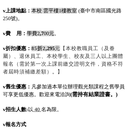
v
上課
地點
：
本校
雲平樓
1
樓教室
(
臺中市南區國光路
250
號
)
。
v
費
用：
學費
2
,7
00
元
。
v
折扣優惠：
85
折
2
,295
元
【本校教職員工（及眷
屬）、退休員工
、本校學生、校友及三人以上團體
報名（需於第一次上課前繳
交證明文件，資格不符
者屆時須補繳差額）
。
】
v
舊生優惠：
凡參加過本單位辦理觀光類課程之舊學員
(
需持有結業證書。
)
可享更低優惠。
歡迎來電洽詢
v
招生人數
:
以
40
名為限。
v
報名方式