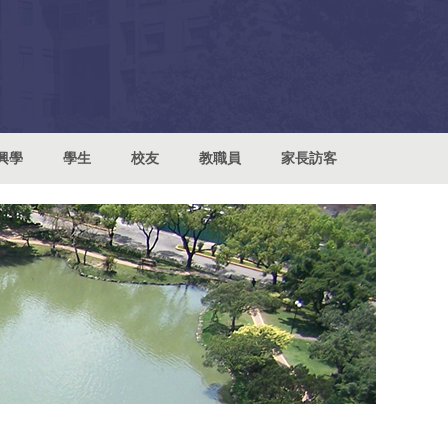
興學
學生
校友
教職員
家長訪客