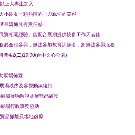
以上大專生加入
大小朋友一顆熱情的心與親切的笑容
擅長溝通具有責任感
展覽相關經驗、能配合展期提供較多工作天者佳
務必全程參與，無法參加教育訓練者，將無法參與服務
時間
4/2(
二
)19:00(
台中文心公園
)
助展場佈置
展場秩序及參觀動線維持
)
展場展物解說及展覽品維護
)
展場行政事務協助
覽品撤離及場地復原