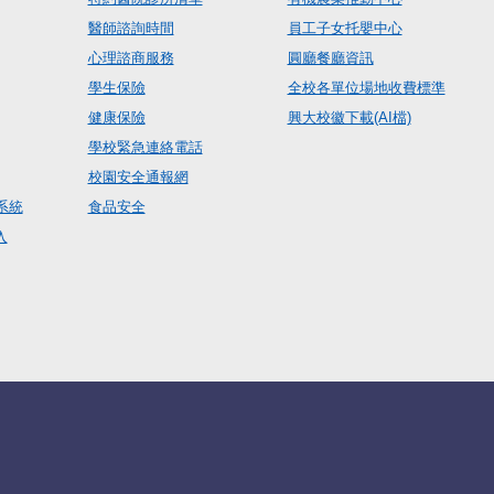
醫師諮詢時間
員工子女托嬰中心
心理諮商服務
圓廳餐廳資訊
學生保險
全校各單位場地收費標準
健康保險
興大校徽下載(AI檔)
學校緊急連絡電話
校園安全通報網
系統
食品安全
入