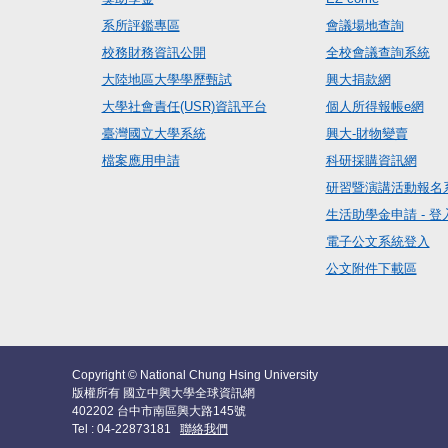
系所評鑑專區
會議場地查詢
校務財務資訊公開
全校會議查詢系統
大陸地區大學學歷甄試
興大捐款網
大學社會責任(USR)資訊平台
個人所得報帳e網
臺灣國立大學系統
興大-財物變賣
檔案應用申請
科研採購資訊網
研習暨演講活動報名
生活助學金申請 - 登
電子公文系統登入
公文附件下載區
Copyright © National Chung Hsing University
版權所有 國立中興大學全球資訊網
402202 台中市南區興大路145號
Tel : 04-22873181
聯絡我們