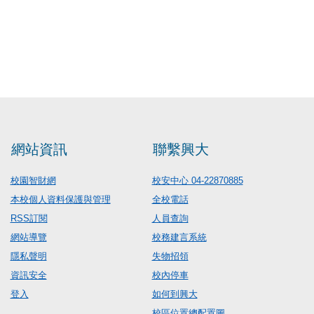
網站資訊
聯繫興大
校園智財網
校安中心 04-22870885
本校個人資料保護與管理
全校電話
RSS訂閱
人員查詢
網站導覽
校務建言系統
隱私聲明
失物招領
資訊安全
校內停車
登入
如何到興大
校區位置總配置圖