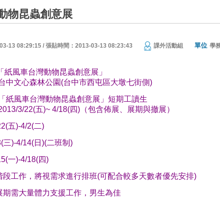
動物昆蟲創意展
單位
13 08:29:15 / 張貼時間：2013-03-13 08:23:43
課外活動組
學
「紙風車台灣動物昆蟲創意展」
台中文心森林公園
(
台中市西屯區大墩七街側
)
「紙風車台灣動物昆蟲創意展」短期工讀生
2013/3/22(
五
)~ 4/18(
四
)
（包含佈展、展期與撤展）
22(
五
)-4/2(
二
)
3(
三
)-4/14(
日
)(
二班制
)
15(
一
)-4/18(
四
)
階段工作，將視需求進行排班
(
可配合較多天數者
優先安排
)
展期需大量體力支援工作，男生為佳