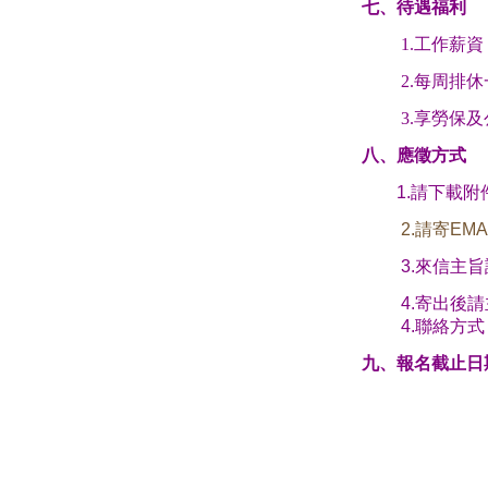
七、待遇福利
1.
工作薪資：
2.
每周排休
3.
享勞保及
八、應徵方式
1.
請下載附
2.
請寄
EMA
3.
來信主旨
4.
寄出後請
4.
聯絡方式
九、報名截止日期