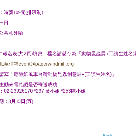
時薪109元(排班制)
一日
公共意外險
件報名表
(
共
2
頁
)
填寫，檔名請儲存為「動物昆蟲展
-(
工讀生姓名
)
IL
至信箱
event@paperwindmill.org
請寫「應徵紙風車台灣動物昆蟲創意展
–(
工讀生姓名
)
」
主動來電確認是否寄送成功
：
02-23926170 *237
葉小姐
*253
陳小姐
：3月15日(五)
Back