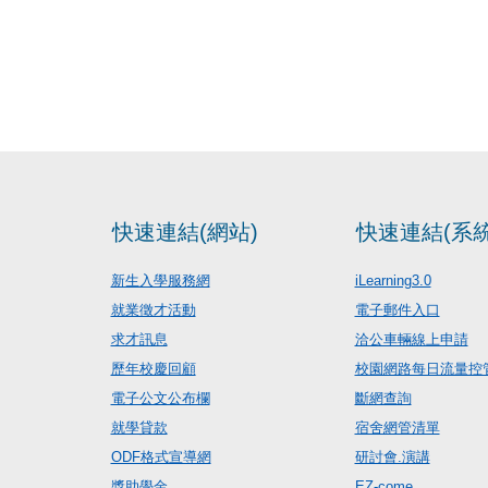
快速連結(網站)
快速連結(系統
新生入學服務網
iLearning3.0
就業徵才活動
電子郵件入口
求才訊息
洽公車輛線上申請
歷年校慶回顧
校園網路每日流量控
電子公文公布欄
斷網查詢
就學貸款
宿舍網管清單
ODF格式宣導網
研討會.演講
獎助學金
EZ-come