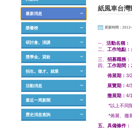
紙風車台灣
最新消息
更新時間：2013-03-
榮譽榜
研討會。演講
、
活動名稱：
一
二、
工作地點：
獎學金。貸款
三、
招募職務
：
四、
工作期間：
招生。徵才。就業
佈展期：
3/
展覽期：
4/
活動消息
撤展期：
4/
最近一周新聞
*
以上不同
歷史消息查詢
*
佈展、撤
五、具備條件：