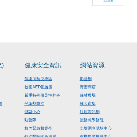
)
健康安全資訊
網站資源
傳染病防疫專區
影音網
校園AED配置圖
實習商店
嚴重特殊傳染性肺炎
森林農場
管
登革熱防治
興大市集
健諮中心
租屋資訊網
駐警隊
獸醫教學醫院
校內緊急報案亭
土壤調查試驗中心
特約醫院診所清單
有機農業推動中心