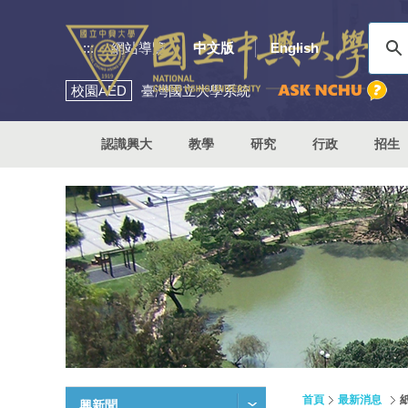
:::
網站導覽
中文版
English
校園
AED
臺灣國立大學系統
認識興大
教學
研究
行政
招生
首頁
最新消息
興新聞