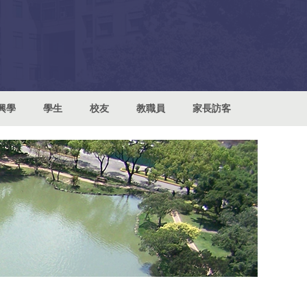
興學
學生
校友
教職員
家長訪客