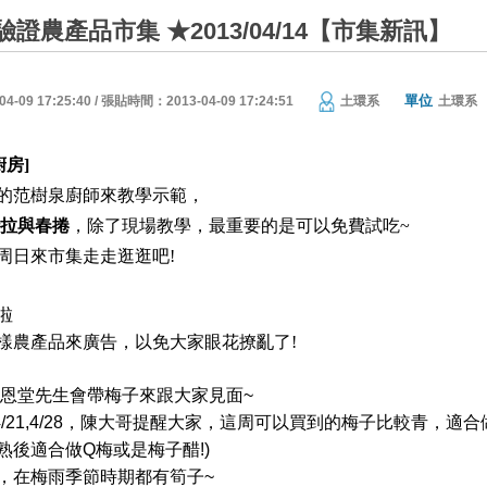
大驗證農產品市集 ★2013/04/14【市集新訊】
單位
09 17:25:40 / 張貼時間：2013-04-09 17:24:51
土環系
土環系
廚房]
的范樹泉廚師來教學示範，
拉與春捲
，除了現場教學，最重要的是可以免費試吃
~
周日來市集走走逛逛吧
!
啦
樣農產品來廣告，以免大家眼花撩亂了!
陳恩堂先生會帶梅子來跟大家見面
~
14,4/21,4/28，陳大哥提醒大家，這周可以買到的梅子比較青，適
熟後適合做Q梅或是梅子醋!)
，在梅雨季節時期都有筍子
~