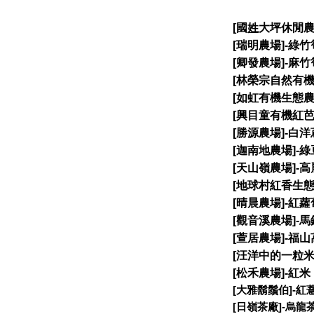
[
國
姓
大坪休閒
[
瑞明農場
]-
綠竹
[
卿發農場
]-
麻竹
[
林榮宗自然有
[
如虹有機生態
[
興目童有機紅
[
勝源農場
]-
白洋
[
迦南地農場
]-
綠
[
天山嶺農場
]-
高
[
地球村紅香生
[
晴晨農場
]-
紅蘿
[
觀音溪農場
]-
馬
[
萱居農場
]-
福山
[
汪洋中的一粒
[
松禾農場
]-
紅米
[
大雅鬍鬚伯
]-
紅
[
日嶺茶廠
]-
烏龍