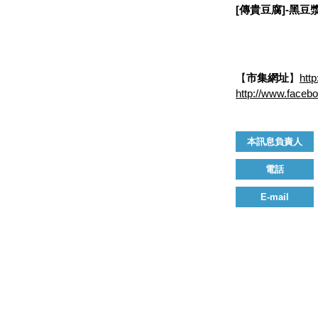
[
傳貴豆腐
]-
黑豆
【
市集網址
】
htt
http://www.faceb
本訊息負責人
電話
E-mail