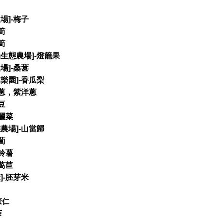
農場
]-
梅子
筍
筍
機生態農場
]-
燈籠果
農場
]-
桑葚
芭樂園
]-
香瓜梨
蔥，紫洋蔥
豆
麗菜
態農場
]-
山當歸
蔔
鈴薯
萵苣
米
]-
胚芽米
薏仁
茶