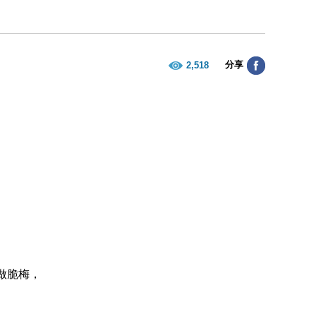
分享
2,518
合做脆梅，