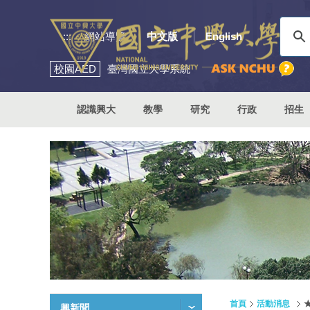
:::
網站導覽
中文版
English
校園
AED
臺灣國立大學系統
認識興大
教學
研究
行政
招生
首頁
活動消息
興新聞