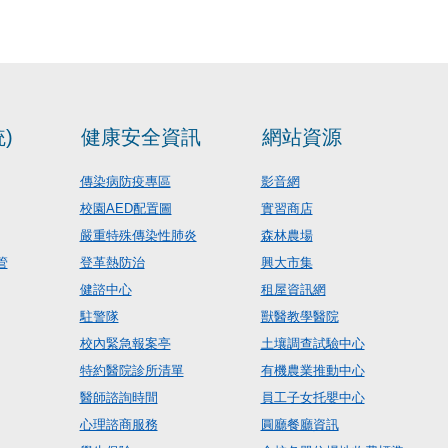
)
健康安全資訊
網站資源
傳染病防疫專區
影音網
校園AED配置圖
實習商店
嚴重特殊傳染性肺炎
森林農場
管
登革熱防治
興大市集
健諮中心
租屋資訊網
駐警隊
獸醫教學醫院
校內緊急報案亭
土壤調查試驗中心
特約醫院診所清單
有機農業推動中心
醫師諮詢時間
員工子女托嬰中心
心理諮商服務
圓廳餐廳資訊