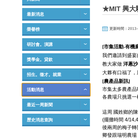
★MIT 興
最新消息
更新時間：2013-04-
榮譽榜
研討會。演講
[市集活動-有機
我們邀請到盛宴
獎學金。貸款
教大家做
洋蔥沙
大夥有口福了，
招生。徵才。就業
[農產品新訊]
市集太多農產品
活動消息
各農場只挑選一
最近一周新聞
這周 國姓鄉的
(擺攤時間 4/
歷史消息查詢
後兩周的梅子轉
卿發跟瑞明農場