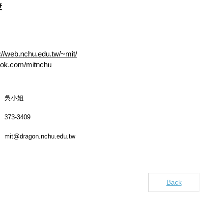
漿
p://web.nchu.edu.tw/~mit/
ook.com/mitnchu
吳小姐
373-3409
mit@dragon.nchu.edu.tw
Back