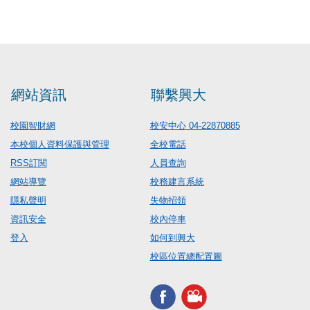
網站資訊
聯繫興大
校園智財網
校安中心 04-22870885
本校個人資料保護與管理
全校電話
RSS訂閱
人員查詢
網站導覽
校務建言系統
隱私聲明
失物招領
資訊安全
校內停車
登入
如何到興大
校區位置總配置圖