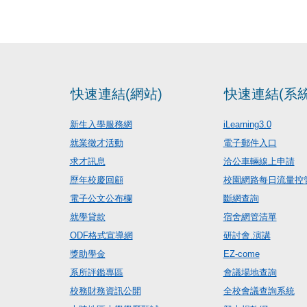
快速連結(網站)
快速連結(系統
新生入學服務網
iLearning3.0
就業徵才活動
電子郵件入口
求才訊息
洽公車輛線上申請
歷年校慶回顧
校園網路每日流量控
電子公文公布欄
斷網查詢
就學貸款
宿舍網管清單
ODF格式宣導網
研討會.演講
獎助學金
EZ-come
系所評鑑專區
會議場地查詢
校務財務資訊公開
全校會議查詢系統