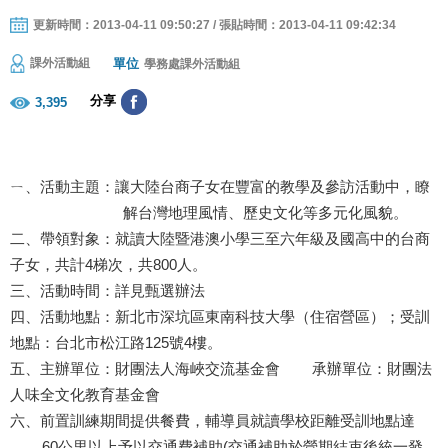
更新時間：2013-04-11 09:50:27 / 張貼時間：2013-04-11 09:42:34
單位
課外活動組
學務處課外活動組
分享
3,395
ㄧ、活動主題：讓大陸台商子女在豐富的教學及參訪活動中，瞭
解台灣地理風情、歷史文化等多元化風貌。
二、帶領對象：就讀大陸暨港澳小學三至六年級及國高中的台商
子女，共計4梯次，共800人。
三、活動時間：詳見甄選辦法
四、活動地點：新北市深坑區東南科技大學（住宿營區）；受訓
地點：台北市松江路125號4樓。
五、主辦單位：財團法人海峽交流基金會 承辦單位：財團法
人味全文化教育基金會
六、前置訓練期間提供餐費，輔導員就讀學校距離受訓地點達
60公里以上予以交通費補助(交通補助於營期結束後統一發