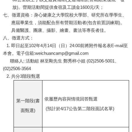
放)。營期活動間提供食宿及工讀金1600元/天；
七、徵選資格：身心健康之大學院校大學部、研究所在學學生、
應屆畢業生，須能配合所有營期活動者(包含前置訓練期)。
具備醫護、團康、攝影、繪畫、書法等專長者佳。
八、徴選方式：
1. 即日起至102年4月14日（日）24:00前將附件報名表E-mail至
本會。電子信箱:weichuancamp@gmail.com
聯絡人: 活動組 林至剛先生 鄭秀梓小姐 (02)2506-5001、
(02)2506-3564
2. 共分3階段甄選
依履歷內容與情境回答甄選
第一階段(書
(預計於4/17公告第二階段面試名單)
面甄選)