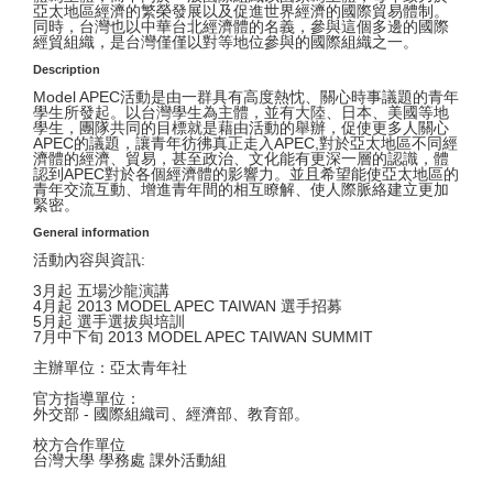
亞太地區經濟的繁榮發展以及促進世界經濟的國際貿易體制。
同時，台灣也以中華台北經濟體的名義，參與這個多邊的國際
經貿組織，是台灣僅僅以對等地位參與的國際組織之一。
Description
Model APEC活動是由一群具有高度熱忱、關心時事議題的青年
學生所發起。以台灣學生為主體，並有大陸、日本、美國等地
學生，團隊共同的目標就是藉由活動的舉辦，促使更多人關心
APEC的議題，讓青年彷彿真正走入APEC,對於亞太地區不同經
濟體的經濟、貿易，甚至政治、文化能有更深一層的認識，體
認到APEC對於各個經濟體的影響力。並且希望能使亞太地區的
青年交流互動、增進青年間的相互瞭解、使人際脈絡建立更加
緊密。
General information
活動內容與資訊:
3月起 五場沙龍演講
4月起 2013 MODEL APEC TAIWAN 選手招募
5月起 選手選拔與培訓
7月中下旬 2013 MODEL APEC TAIWAN SUMMIT
主辦單位：亞太青年社
官方指導單位：
外交部 - 國際組織司、經濟部、教育部。
校方合作單位
台灣大學 學務處 課外活動組