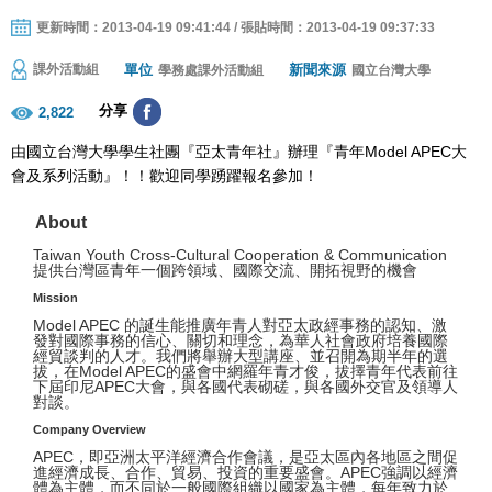
更新時間：2013-04-19 09:41:44 / 張貼時間：2013-04-19 09:37:33
單位
新聞來源
課外活動組
學務處課外活動組
國立台灣大學
分享
2,822
由國立台灣大學學生社團『亞太青年社』辦理『青年Model APEC大
會及系列活動』！！歡迎同學踴躍報名參加！
About
Taiwan Youth Cross-Cultural Cooperation & Communication
提供台灣區青年一個跨領域、國際交流、開拓視野的機會
Mission
Model APEC 的誕生能推廣年青人對亞太政經事務的認知、激
發對國際事務的信心、關切和理念，為華人社會政府培養國際
經貿談判的人才。我們將舉辦大型講座、並召開為期半年的選
拔，在Model APEC的盛會中網羅年青才俊，拔擇青年代表前往
下屆印尼APEC大會，與各國代表砌磋，與各國外交官及領導人
對談。
Company Overview
APEC，即亞洲太平洋經濟合作會議，是亞太區內各地區之間促
進經濟成長、合作、貿易、投資的重要盛會。APEC強調以經濟
體為主體，而不同於一般國際組織以國家為主體，每年致力於