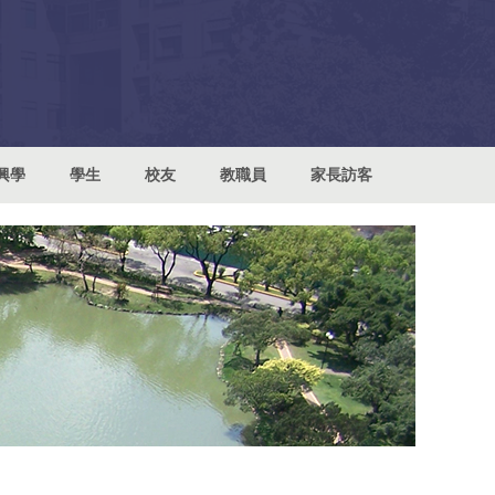
興學
學生
校友
教職員
家長訪客