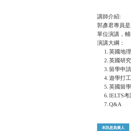
講師介紹
:
郭彥君專員是
單位演講，輔
演講大綱：
1.
英國地
2.
英國研
3.
留學申
4.
遊學打
5.
英國留
6.
IELTS
考
7.
Q&A
本訊息負責人