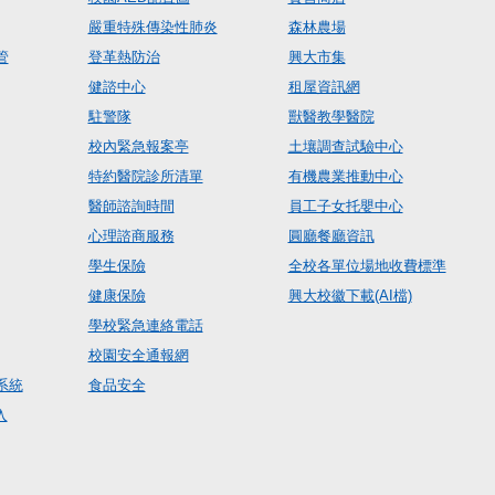
嚴重特殊傳染性肺炎
森林農場
管
登革熱防治
興大市集
健諮中心
租屋資訊網
駐警隊
獸醫教學醫院
校內緊急報案亭
土壤調查試驗中心
特約醫院診所清單
有機農業推動中心
醫師諮詢時間
員工子女托嬰中心
心理諮商服務
圓廳餐廳資訊
學生保險
全校各單位場地收費標準
健康保險
興大校徽下載(AI檔)
學校緊急連絡電話
校園安全通報網
系統
食品安全
入