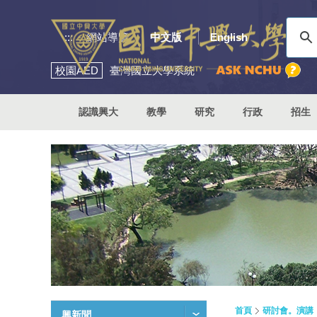
:::
網站導覽
中文版
English
校園
AED
臺灣國立大學系統
認識興大
教學
研究
行政
招生
首頁
研討會。演講
興新聞