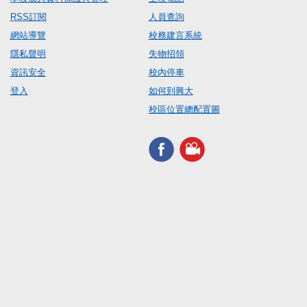
RSS訂閱
人員查詢
網站導覽
校務建言系統
隱私聲明
失物招領
資訊安全
校內停車
登入
如何到興大
校區位置總配置圖