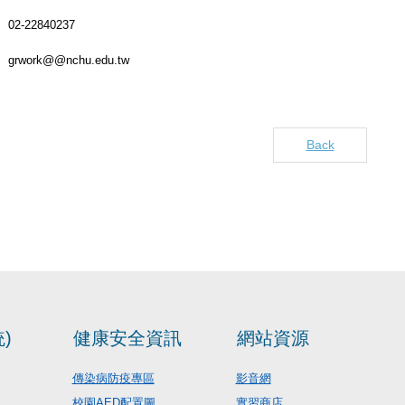
02-22840237
grwork@@nchu.edu.tw
Back
)
健康安全資訊
網站資源
傳染病防疫專區
影音網
校園AED配置圖
實習商店