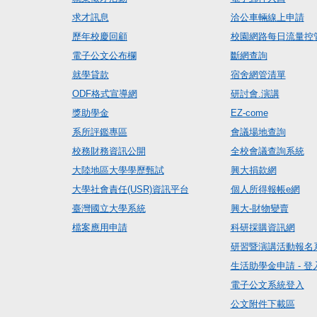
求才訊息
洽公車輛線上申請
歷年校慶回顧
校園網路每日流量控
電子公文公布欄
斷網查詢
就學貸款
宿舍網管清單
ODF格式宣導網
研討會.演講
獎助學金
EZ-come
系所評鑑專區
會議場地查詢
校務財務資訊公開
全校會議查詢系統
大陸地區大學學歷甄試
興大捐款網
大學社會責任(USR)資訊平台
個人所得報帳e網
臺灣國立大學系統
興大-財物變賣
檔案應用申請
科研採購資訊網
研習暨演講活動報名
生活助學金申請 - 登
電子公文系統登入
公文附件下載區