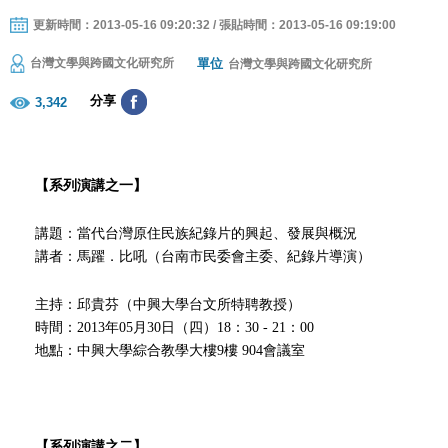
更新時間：2013-05-16 09:20:32 / 張貼時間：2013-05-16 09:19:00
單位
台灣文學與跨國文化研究所
台灣文學與跨國文化研究所
分享
3,342
【系列演講之一】
講題：當代台灣原住民族紀錄片的興起、發展與概況
講者：馬躍
．比吼
（台南市民委會主委
、紀錄片導演）
主持：邱貴芬（中興大學台文所特聘教授）
時間：
2013
年
05
月
30
日（四）
18
：
30
-
21
：
00
地點：
中興大學綜合教學大樓
9
樓
904
會議室
【系列演講之二】