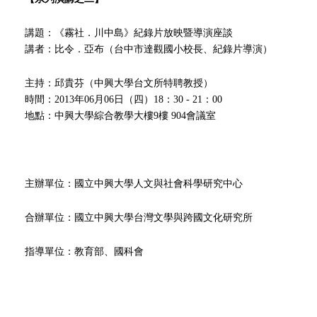
講題：《霧社．川中島》紀錄片放映暨導演座談
講者：比令
．亞布
（台中市達觀國小校長
、紀錄片導演）
主持：邱貴芬（中興大學台文所特聘教授）
時間：
2013
年
06
月
06
日（四）
18
：
30
-
21
：
00
地點：
中興大學綜合教學大樓
9
樓
904
會議室
主辦單位：國立中興大學人文與社會科學研究中心
合辦單位：國立中興大學台灣文學與跨國文化研究所
指導單位：教育部、國科會