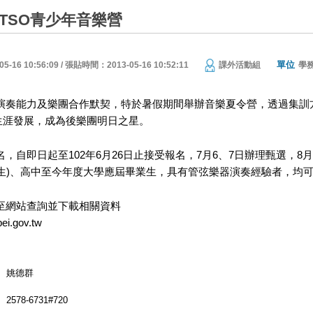
屆TSO青少年音樂營
單位
16 10:56:09 / 張貼時間：2013-05-16 10:52:11
課外活動組
學
年演奏能力及樂團合作默契，特於暑假期間舉辦音樂夏令營，透過集訓
生涯發展，成為後樂團明日之星。
名，自即日起至102年6月26日止接受報名，7月6、7日辦理甄選，8
業生)、高中至今年度大學應屆畢業生，具有管弦樂器演奏經驗者，均
至網站查詢並下載相關資料
pei.gov.tw
姚德群
2578-6731#720