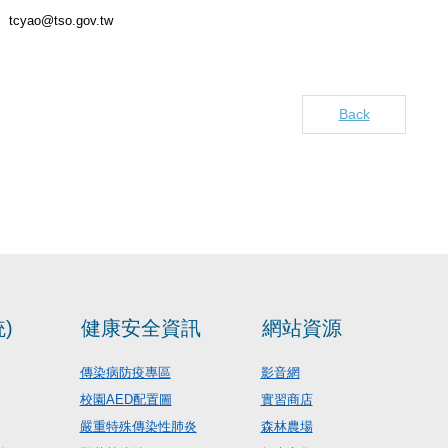
tcyao@tso.gov.tw
Back
)
健康安全資訊
網站資源
傳染病防疫專區
影音網
校園AED配置圖
實習商店
嚴重特殊傳染性肺炎
森林農場