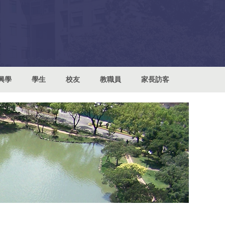
興學
學生
校友
教職員
家長訪客