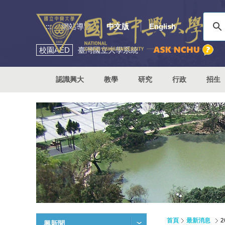
:::
網站導覽
中文版
English
校園
AED
臺灣國立大學系統
認識興大
教學
研究
行政
招生
首頁
最新消息
興新聞