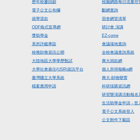
歷年校慶回顧
校園網路每日流量控
電子公文公布欄
斷網查詢
就學貸款
宿舍網管清單
ODF格式宣導網
研討會.演講
獎助學金
EZ-come
系所評鑑專區
會議場地查詢
校務財務資訊公開
全校會議查詢系統
大陸地區大學學歷甄試
興大捐款網
大學社會責任(USR)資訊平台
個人所得報帳e網
臺灣國立大學系統
興大-財物變賣
檔案應用申請
科研採購資訊網
研習暨演講活動報名
生活助學金申請 - 登
電子公文系統登入
公文附件下載區