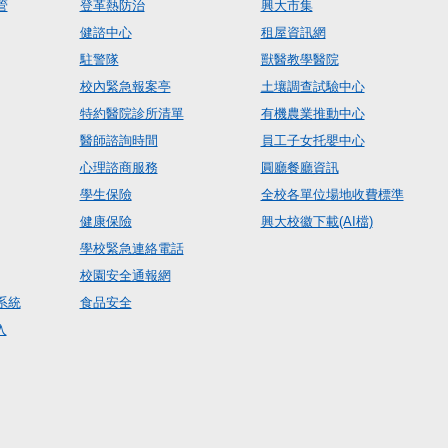
管
登革熱防治
興大市集
健諮中心
租屋資訊網
駐警隊
獸醫教學醫院
校內緊急報案亭
土壤調查試驗中心
特約醫院診所清單
有機農業推動中心
醫師諮詢時間
員工子女托嬰中心
心理諮商服務
圓廳餐廳資訊
學生保險
全校各單位場地收費標準
健康保險
興大校徽下載(AI檔)
學校緊急連絡電話
校園安全通報網
系統
食品安全
入