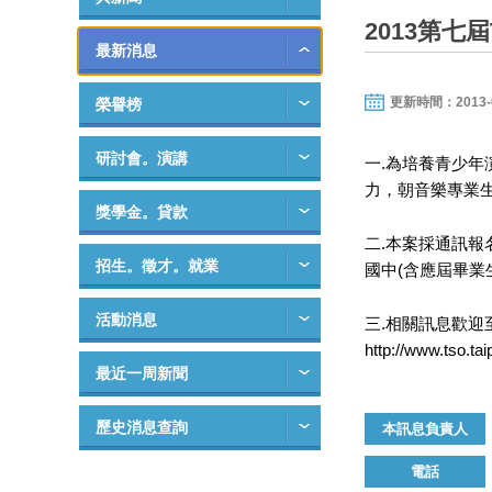
2013第七
最新消息
更新時間：2013-05-
榮譽榜
研討會。演講
一.為培養青少
力，朝音樂專業
獎學金。貸款
二.本案採通訊報
招生。徵才。就業
國中(含應屆畢
活動消息
三.相關訊息歡迎
http://www.tso.tai
最近一周新聞
歷史消息查詢
本訊息負責人
電話