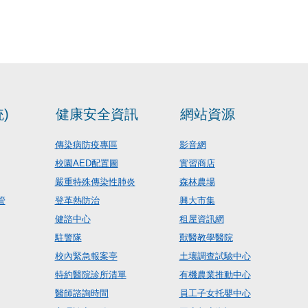
)
健康安全資訊
網站資源
傳染病防疫專區
影音網
校園AED配置圖
實習商店
嚴重特殊傳染性肺炎
森林農場
管
登革熱防治
興大市集
健諮中心
租屋資訊網
駐警隊
獸醫教學醫院
校內緊急報案亭
土壤調查試驗中心
特約醫院診所清單
有機農業推動中心
醫師諮詢時間
員工子女托嬰中心