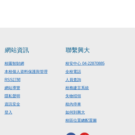
網站資訊
聯繫興大
校園智財網
校安中心 04-22870885
本校個人資料保護與管理
全校電話
RSS訂閱
人員查詢
網站導覽
校務建言系統
隱私聲明
失物招領
資訊安全
校內停車
登入
如何到興大
校區位置總配置圖