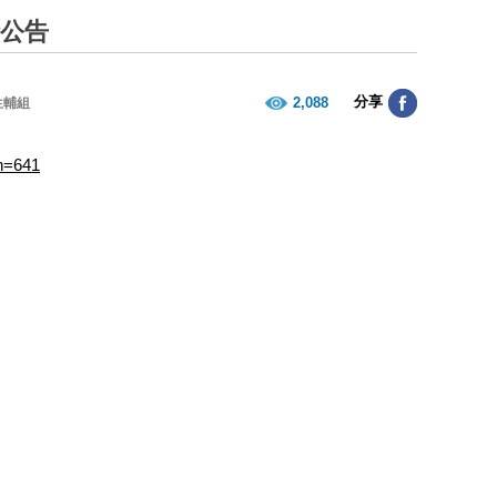
請公告
分享
2,088
生輔組
sn=641