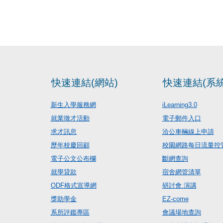
快速連結(網站)
快速連結(系統
新生入學服務網
iLearning3.0
就業徵才活動
電子郵件入口
求才訊息
洽公車輛線上申請
歷年校慶回顧
校園網路每日流量控
電子公文公布欄
斷網查詢
就學貸款
宿舍網管清單
ODF格式宣導網
研討會.演講
獎助學金
EZ-come
系所評鑑專區
會議場地查詢