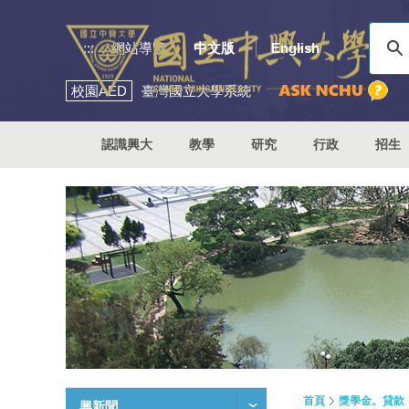
:::
網站導覽
中文版
English
校園
AED
臺灣國立大學系統
認識興大
教學
研究
行政
招生
首頁
獎學金。貸款
興新聞