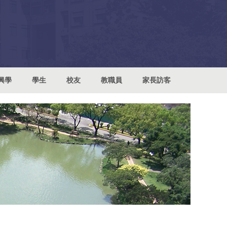
興學
學生
校友
教職員
家長訪客