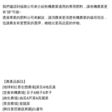
我們邀請到福壽公司來介紹有機農業適用的專用肥料，讓有機農業更
有"跡"可循~
透過專業的肥料公司來解說，讓消費者更清楚有機農業的栽培現況，
也讓農友有更豐富的選擇，種植出更高品質的作物。
【農產品新訊】
[地球村紅香生態農場]菜豆&地瓜葉
[堂春有機農場] 豆子&桃子&李子
[綠生農場] 絲瓜&芹菜&高麗菜
[萱居農場] 龍鬚菜
[興目童芭樂蔬果園]白蘆筍