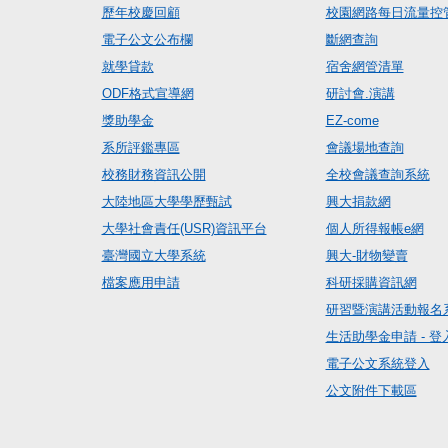
歷年校慶回顧
校園網路每日流量控
電子公文公布欄
斷網查詢
就學貸款
宿舍網管清單
ODF格式宣導網
研討會.演講
獎助學金
EZ-come
系所評鑑專區
會議場地查詢
校務財務資訊公開
全校會議查詢系統
大陸地區大學學歷甄試
興大捐款網
大學社會責任(USR)資訊平台
個人所得報帳e網
臺灣國立大學系統
興大-財物變賣
檔案應用申請
科研採購資訊網
研習暨演講活動報名
生活助學金申請 - 登
電子公文系統登入
公文附件下載區