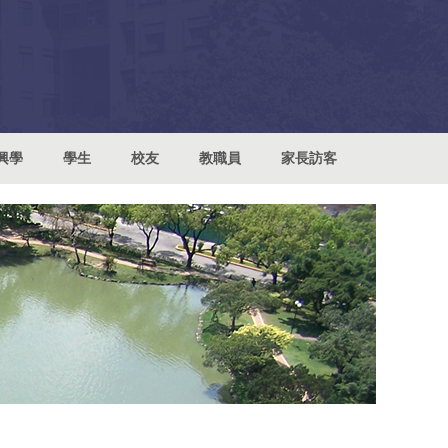
興學
學生
校友
教職員
家長訪客