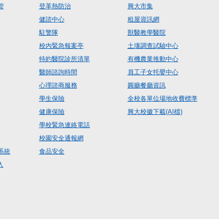
管
登革熱防治
興大市集
健諮中心
租屋資訊網
駐警隊
獸醫教學醫院
校內緊急報案亭
土壤調查試驗中心
特約醫院診所清單
有機農業推動中心
醫師諮詢時間
員工子女托嬰中心
心理諮商服務
圓廳餐廳資訊
學生保險
全校各單位場地收費標準
健康保險
興大校徽下載(AI檔)
學校緊急連絡電話
校園安全通報網
系統
食品安全
入