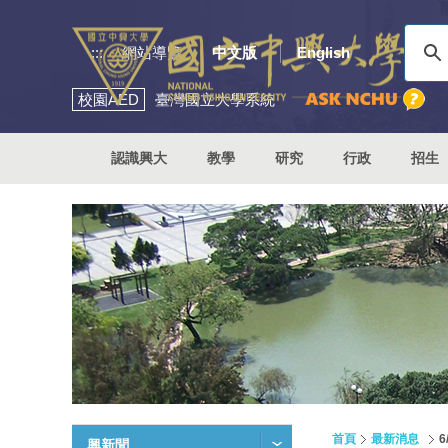
:::
網站導覽
中文版
English
校園
AED
臺灣國立大學系統
認識興大
教學
研究
行政
招生
首頁
最新消息
興新聞