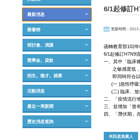
6/1起修訂
最新消息
更新時間：2013-06-
榮譽榜
研討會。演講
函轉教育部102
6/1起修訂H7N
獎學金。貸款
一、其中「臨床條
之敏感度低，將
招生。徵才。就業
即同時符合以
(一 )急性呼吸
活動消息
(二) 臨床、
二、「疫情流行地
最近一周新聞
三、並增加「曾
四、「潛伏期」亦
歷史消息查詢
本訊息負責人