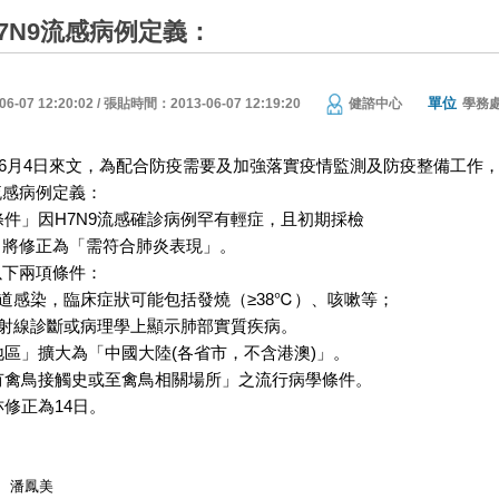
H7N9流感病例定義：
單位
07 12:20:02 / 張貼時間：2013-06-07 12:19:20
健諮中心
學務
年6月4日來文，為配合防疫需要及加強落實疫情監測及防疫整備工作，
9流感病例定義：
件」因H7N9流感確診病例罕有輕症，且初期採檢
修正為「需符合肺炎表現」。
下兩項條件：
道感染，臨床症狀可能包括發燒（≥38℃）、咳嗽等；
放射線診斷或病理學上顯示肺部實質疾病。
區」擴大為「中國大陸(各省市，不含港澳)」。
有禽鳥接觸史或至禽鳥相關場所」之流行病學條件。
修正為14日。
潘鳳美