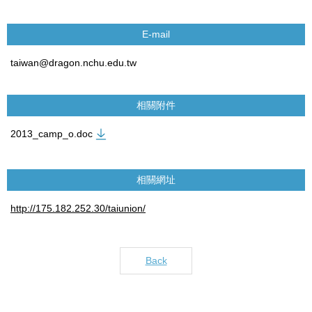
E-mail
taiwan@dragon.nchu.edu.tw
相關附件
2013_camp_o.doc
相關網址
http://175.182.252.30/taiunion/
Back