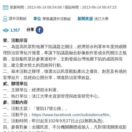
更新時間：2013-06-14 08:54:06 / 張貼時間：2013-06-14 08:47:23
單位
新聞來源
課外活動組
學務處課外活動組
淡江大學
分享
1,917
壹、活動宗旨
一、為提高民眾對地層下陷議題之關注，經濟部水利署本年度持續辦
理防治宣導短片徵選，希讓下陷議題融合影像創作形成全民關注之氛
圍，並鼓勵民眾於參賽過程中，主動發掘台灣地層下陷的成因與現
況，建立愛水惜土的思維與行動。
二、藉本活動之辦理，徵選出以民眾觀點產出之優良、創意及有感的
宣導短片，並經由公開分享，增進防治宣導效益。
貳、辦理單位
一、主辦單位：經濟部水利署。
二、執行單位：淡江大學水資源管理與政策研究中心。
參、活動內容
一、活動主題：「發陷17號公路」。
二、活動平台：
https://www.facebook.com/subsidencefilm
。
三、活動時間：即日起至102年9月27日止(以郵戳為憑)。
四、參賽對象：全國民眾、不分機關團體或個人，凡對環境關懷或影