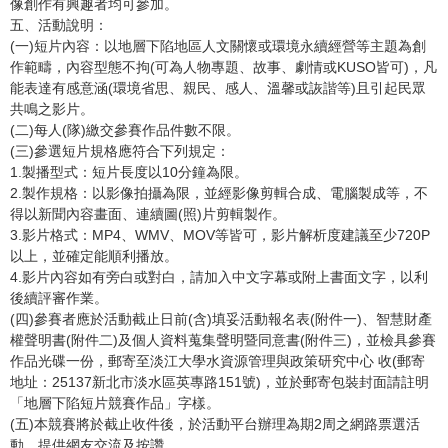
像創作有興趣者均可參加。
五、活動說明：
(一)短片內容：以地層下陷地區人文關懷或環境永續經營等主題為創
作範疇，內容型態不拘(可為人物專題、故事、劇情或KUSO皆可)，凡
能表達有感意涵(環境省思、親民、感人、溫馨或詼諧等)且引起民眾
共鳴之影片。
(二)每人(隊)繳交參賽作品件數不限。
(三)參選短片規格應符合下列規定：
1.製播型式：短片長度以10分鐘為限。
2.製作規格：以影像拍攝為限，並經影像剪輯合成、電腦製成等，不
得以新聞內容畫面、連續圖(照)片剪輯製作。
3.影片格式：MP4、WMV、MOV等皆可，影片解析度建議至少720P
以上，並確定能順利播放。
4.影片內容如有旁白或對白，請加入中文字幕或附上書面文字，以利
後續評審作業。
(四)參賽者應於活動截止日前(含)填妥活動報名表(附件一)、智慧財產
權聲明書(附件二)及個人資料蒐集聲明暨同意書(附件三)，並檢具參賽
作品光碟一份，郵寄至淡江大學水資源管理與政策研究中心 收(郵寄
地址：25137新北市淡水區英專路151號)，並於郵寄包裝封面請註明
「地層下陷短片競賽作品」字樣。
(五)本競賽將於截止收件後，於活動平台辦理為期2周之網路票選活
動，提供網友交流及按讚。