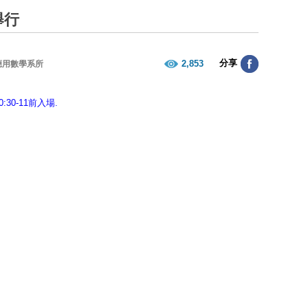
舉行
分享
2,853
應用數學系所
0-11前入場.