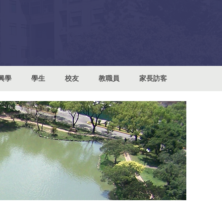
興學
學生
校友
教職員
家長訪客