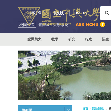
:::
網站導覽
中文版
English
校園
AED
臺灣國立大學系統
認識興大
教學
研究
行政
招生
首頁
活動消息
興新聞