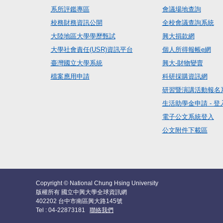
系所評鑑專區
會議場地查詢
校務財務資訊公開
全校會議查詢系統
大陸地區大學學歷甄試
興大捐款網
大學社會責任(USR)資訊平台
個人所得報帳e網
臺灣國立大學系統
興大-財物變賣
檔案應用申請
科研採購資訊網
研習暨演講活動報名
生活助學金申請 - 登
電子公文系統登入
公文附件下載區
Copyright © National Chung Hsing University
版權所有 國立中興大學全球資訊網
402202 台中市南區興大路145號
Tel : 04-22873181
聯絡我們