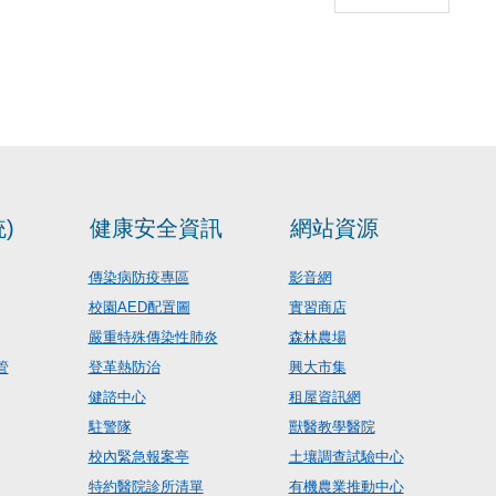
)
健康安全資訊
網站資源
傳染病防疫專區
影音網
校園AED配置圖
實習商店
嚴重特殊傳染性肺炎
森林農場
管
登革熱防治
興大市集
健諮中心
租屋資訊網
駐警隊
獸醫教學醫院
校內緊急報案亭
土壤調查試驗中心
特約醫院診所清單
有機農業推動中心