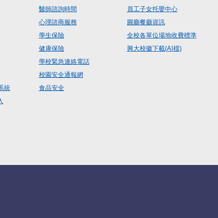
醫師諮詢時間
員工子女托嬰中心
心理諮商服務
圓廳餐廳資訊
學生保險
全校各單位場地收費標準
健康保險
興大校徽下載(AI檔)
學校緊急連絡電話
校園安全通報網
系統
食品安全
入