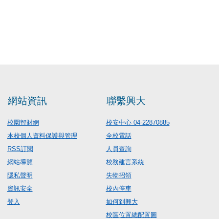
網站資訊
聯繫興大
校園智財網
校安中心 04-22870885
本校個人資料保護與管理
全校電話
RSS訂閱
人員查詢
網站導覽
校務建言系統
隱私聲明
失物招領
資訊安全
校內停車
登入
如何到興大
校區位置總配置圖