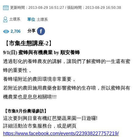
更新時間：2013-08-29 16:51:27 / 張貼時間：2013-08-29 16:50:38
單位
土環系
土環系
分享
2,706
【
市集生態講座
-2
】
9/1(
日
)
蜜蜂與有機農業
by
順安養蜂
透過彰化的養蜂農友的講解，讓我們了解蜜蜂的一生還有蜜
蜂的重要性，
養蜂場附近的農田環境非常重要，
若附近的農田施用農藥會影響蜜蜂的生存唷，所以蜜蜂與有
機農業也是息息相關唷!
!!
【市集
9
月份農場參訪】
這次要到興目童有機紅芭樂蔬果園一日遊囉
!
詳細活動洽市集服務台，或是網頁
https://www.facebook.com/events/223938227757219/