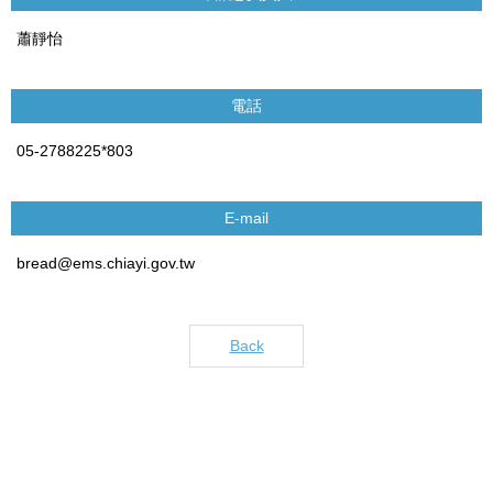
蕭靜怡
電話
05-2788225*803
E-mail
bread@ems.chiayi.gov.tw
Back