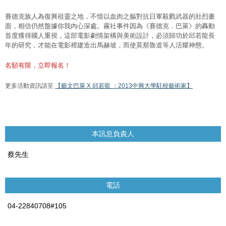
賽德克族人為復興祖靈之地，不惜以血肉之軀對抗日軍殺戮武器的壯烈畫
面，相信仍然盤據你我內心深處。霧社事件因為《賽德克．巴萊》的轟動
首度獲得國人重視，這部電影劇情架構與美術設計，必須歸功於邱若龍長
年的研究，才能在電影裡建造出馬赫坡，而使莫那魯道等人活耀神態。
名額有限，立即報名！
更多活動資訊請至
【藝文巴萊 X 邱若龍 ：2013中興大學駐校藝術家】
本訊息負責人
蔡先生
電話
04-22840708#105