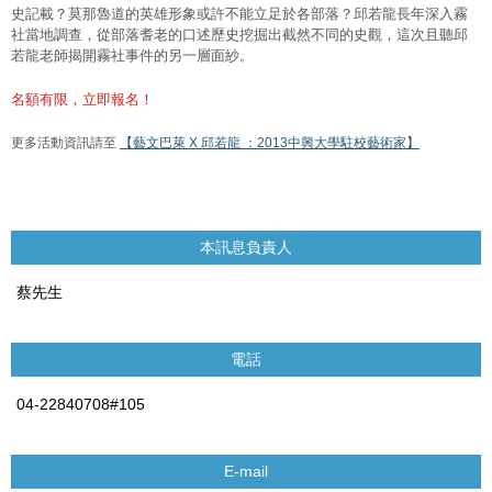
史記載？莫那魯道的英雄形象或許不能立足於各部落？邱若龍長年深入霧
社當地調查，從部落耆老的口述歷史挖掘出截然不同的史觀，這次且聽邱
若龍老師揭開霧社事件的另一層面紗。
名額有限，立即報名！
更多活動資訊請至
【藝文巴萊 X 邱若龍 ：2013中興大學駐校藝術家】
本訊息負責人
蔡先生
電話
04-22840708#105
E-mail