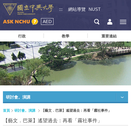
:::
網站導覽
NUST
AED
行政
教學
重要連結
研討會。演講
首頁
研討會。演講
【藝文．巴萊】遙望過去：再看「霧社事件」
【藝文．巴萊】遙望過去：再看「霧社事件」