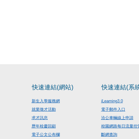
快速連結(網站)
快速連結(系統
新生入學服務網
iLearning3.0
就業徵才活動
電子郵件入口
求才訊息
洽公車輛線上申請
歷年校慶回顧
校園網路每日流量控
電子公文公布欄
斷網查詢