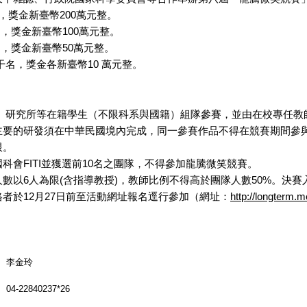
，獎金新臺幣200萬元整。
名，獎金新臺幣100萬元整。
名，獎金新臺幣50萬元整。
干名，獎金各新臺幣10 萬元整。
校、研究所等在籍學生（不限科系與國籍）組隊參賽，並由在校專任教
要的研發須在中華民國境內完成，同一參賽作品不得在競賽期間參與其
限。
科會FITI並獲選前10名之團隊，不得參加龍騰微笑競賽。
數以6人為限(含指導教授)，教師比例不得高於團隊人數50%。決
者於12月27日前至活動網址報名逕行參加（網址：
http://longterm.m
李金玲
04-22840237*26