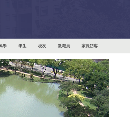
興學
學生
校友
教職員
家長訪客