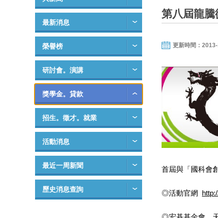
第八屆龍騰微
最新消息
更新時間：2013-11-
榮譽榜
研討會。演講
獎學金。貸款
招生。徵才。就業
活動消息
最近一周新聞
首屆與「國科會創新
歷史消息查詢
◎活動官網
http
◎宏碁基金會、