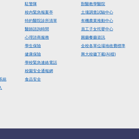
駐警隊
獸醫教學醫院
校內緊急報案亭
土壤調查試驗中心
特約醫院診所清單
有機農業推動中心
醫師諮詢時間
員工子女托嬰中心
心理諮商服務
圓廳餐廳資訊
學生保險
全校各單位場地收費標準
健康保險
興大校徽下載(AI檔)
學校緊急連絡電話
校園安全通報網
系統
食品安全
入