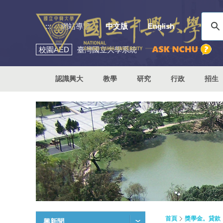
:::
網站導覽
中文版
English
校園
AED
臺灣國立大學系統
認識興大
教學
研究
行政
招生
首頁
獎學金。貸款
興新聞