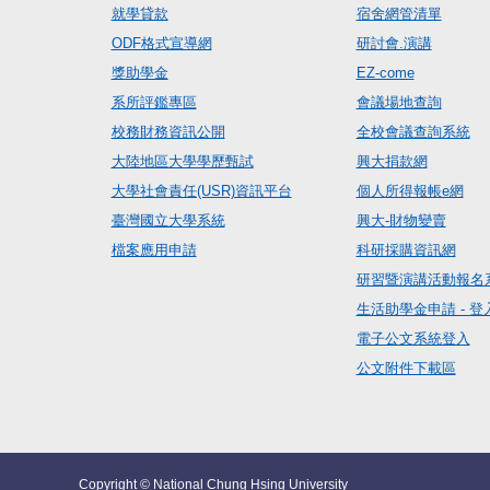
就學貸款
宿舍網管清單
ODF格式宣導網
研討會.演講
獎助學金
EZ-come
系所評鑑專區
會議場地查詢
校務財務資訊公開
全校會議查詢系統
大陸地區大學學歷甄試
興大捐款網
大學社會責任(USR)資訊平台
個人所得報帳e網
臺灣國立大學系統
興大-財物變賣
檔案應用申請
科研採購資訊網
研習暨演講活動報名
生活助學金申請 - 登
電子公文系統登入
公文附件下載區
Copyright © National Chung Hsing University