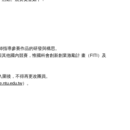
師指導參賽作品的研發與構思。
他國內競賽，惟國科會創新創業激勵計 畫（FITI）及
賽入圍後，不得再更改團員。
e.ntu.edu.tw
）。