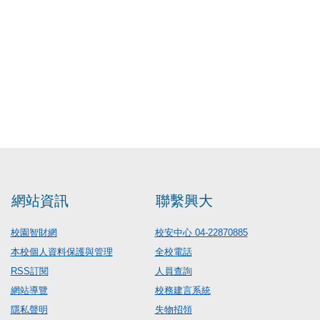
網站資訊
聯繫興大
校園智財網
校安中心 04-22870885
本校個人資料保護與管理
全校電話
RSS訂閱
人員查詢
網站導覽
校務建言系統
隱私聲明
失物招領