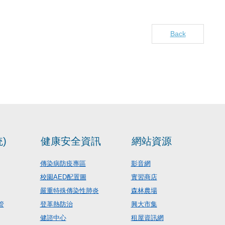
Back
)
健康安全資訊
網站資源
傳染病防疫專區
影音網
校園AED配置圖
實習商店
嚴重特殊傳染性肺炎
森林農場
管
登革熱防治
興大市集
健諮中心
租屋資訊網