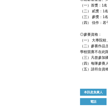
（一）首獎：1名
（二） 貳獎：1
（三） 參獎：1
（四） 佳作：若
◎參賽資格：
（一） 大專院
（二）參賽作品主
學校競賽不在此
（三）凡曾參加國
（四）每隊參賽人
（五）請符合資格
本訊息負責人
電話