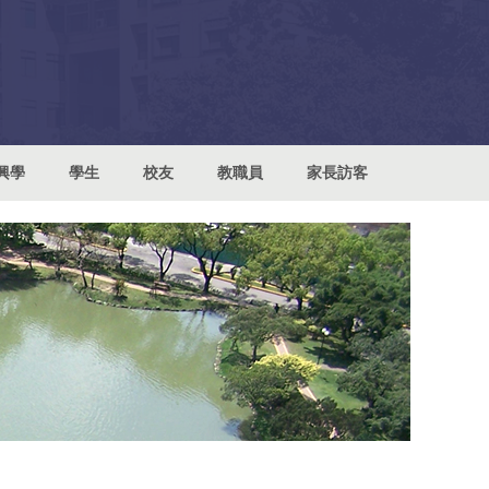
興學
學生
校友
教職員
家長訪客