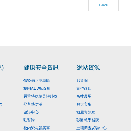
Back
)
健康安全資訊
網站資源
傳染病防疫專區
影音網
校園AED配置圖
實習商店
嚴重特殊傳染性肺炎
森林農場
管
登革熱防治
興大市集
健諮中心
租屋資訊網
駐警隊
獸醫教學醫院
校內緊急報案亭
土壤調查試驗中心