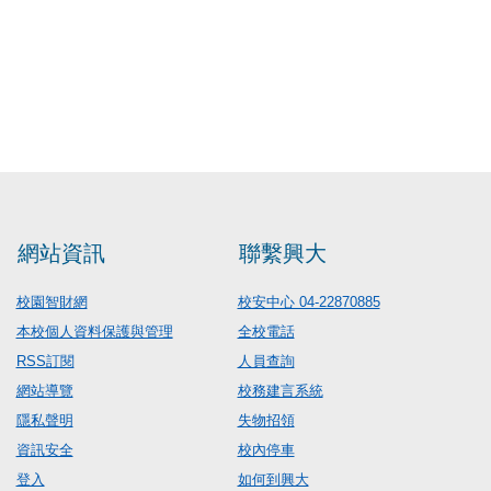
網站資訊
聯繫興大
校園智財網
校安中心 04-22870885
本校個人資料保護與管理
全校電話
RSS訂閱
人員查詢
網站導覽
校務建言系統
隱私聲明
失物招領
資訊安全
校內停車
登入
如何到興大