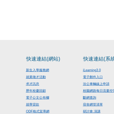
快速連結(網站)
快速連結(系統
新生入學服務網
iLearning3.0
就業徵才活動
電子郵件入口
求才訊息
洽公車輛線上申請
歷年校慶回顧
校園網路每日流量控
電子公文公布欄
斷網查詢
就學貸款
宿舍網管清單
ODF格式宣導網
研討會.演講