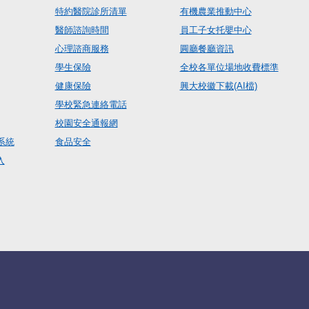
特約醫院診所清單
有機農業推動中心
醫師諮詢時間
員工子女托嬰中心
心理諮商服務
圓廳餐廳資訊
學生保險
全校各單位場地收費標準
健康保險
興大校徽下載(AI檔)
學校緊急連絡電話
校園安全通報網
系統
食品安全
入