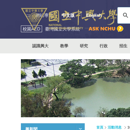
:::
網站導覽
中文版
English
校園
AED
臺灣國立大學系統
認識興大
教學
研究
行政
招生
首頁
活動消息
興新聞