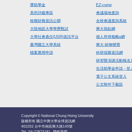
獎助學金
EZ-come
系所評鑑專區
會議場地查詢
校務財務資訊公開
全校會議查詢系統
大陸地區大學學歷甄試
興大捐款網
大學社會責任(USR)資訊平台
個人所得報帳e網
臺灣國立大學系統
興大-財物變賣
檔案應用申請
科研採購資訊網
研習暨演講活動報名
生活助學金申請 - 登
電子公文系統登入
公文附件下載區
Copyright © National Chung Hsing University
版權所有 國立中興大學全球資訊網
402202 台中市南區興大路145號
Tel : 04-22873181
聯絡我們