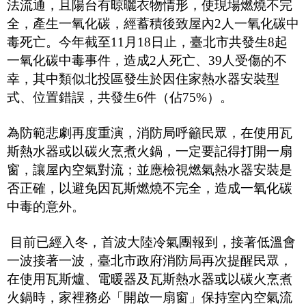
法流通，且陽台有晾曬衣物情形，使現場燃燒不完
全，產生一氧化碳，經蓄積後致屋內
2
人一氧化碳中
毒死亡。今年截至
11
月
18
日止，臺北市共發生
8
起
一氧化碳中毒事件，造成
2
人死亡、
39
人受傷的不
幸，其中類似北投區發生於因住家熱水器安裝型
式、位置錯誤，共發生
6
件（佔
75%
）。
為防範悲劇再度重演，消防局呼籲民眾，在使用瓦
斯熱水器或以碳火烹煮火鍋，一定要記得打開一扇
窗，讓屋內空氣對流；並應檢視燃氣熱水器安裝是
否正確，以避免因瓦斯燃燒不完全，造成一氧化碳
中毒的意外。
目前已經入冬，首波大陸冷氣團報到，接著低溫會
一波接著一波，臺北市政府消防局再次提醒民眾，
在使用瓦斯爐、電暖器及瓦斯熱水器或以碳火烹煮
火鍋時，家裡務必「開啟一扇窗」保持室內空氣流