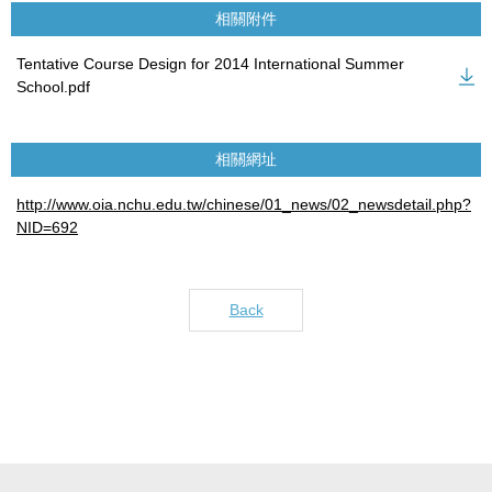
相關附件
Tentative Course Design for 2014 International Summer
School.pdf
相關網址
http://www.oia.nchu.edu.tw/chinese/01_news/02_newsdetail.php?
NID=692
Back