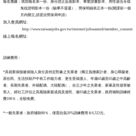
報名應繳：填寫報名表一份、身分證正反面影本、畢業證書影本、男性退伍令或
免役證明影本一份（驗畢不退還）、勞保明細表正本一份
開課前一個
(
月內開立
請逕洽勞保局申請）
,
加入會員網址
:
http://www.taiwanjobs.gov.tw/internet/jobwanted/member_consent.a
線上報名網址
:
訓練費用：
具就業保險被保險人身分及特定對象之失業者（獨立負擔家計者、身心障礙者、
*
原住民、生活扶助戶中有工作能力者、更生受保護人、年滿
歲至
歲之中高齡
45
65
者、長期失業者、外籍配偶、大陸配偶）、自立少年之失業者、家暴及性侵害被
害人、經社工評估之高風險家庭成員及遊民、逾
歲之失業者，政府補助訓練經
65
費
％，全額免費。
100
一般失業者：政府補助
％，僅需自負
訓練費用＄
元。
*
80
20%
6,522