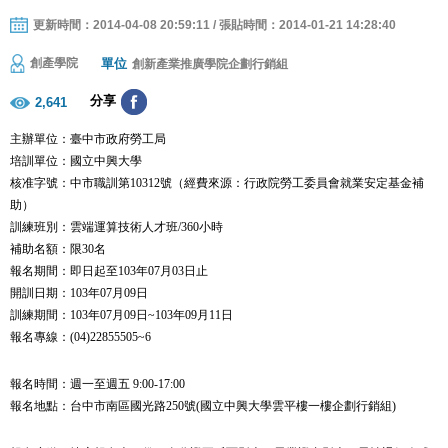
更新時間：2014-04-08 20:59:11 / 張貼時間：2014-01-21 14:28:40
單位
創產學院
創新產業推廣學院企劃行銷組
分享
2,641
主辦單位：臺中市政府勞工局
培訓單位：國立中興大學
核准字號：中市職訓第
號（經費來源：行政院勞工委員會就業安定基金補
10312
助）
訓練班別：雲端運算技術人才班
小時
/360
補助名額：限
名
30
報名期間：即日起至
年
月
日止
103
07
03
開訓日期：
年
月
日
103
07
09
訓練期間：
年
月
日
年
月
日
103
07
09
~103
09
11
報名專線：
(04)22855505~6
報名時間：週一至週五
9:00-17:00
報名地點：台中市南區國光路
號
國立中興大學雲平樓一樓企劃行銷組
250
(
)