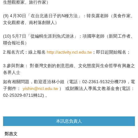
生態觀察家、旅行作家）
(9) 4月30日「在台北過日子的N種方法」：韓良露老師（美食作家、
文化觀察者、南村落創辦人）
(10) 5月7日「從編輯生涯到魚式游泳」：項國寧老師（新聞工作者、
聯合報社長）
2.報名方式：線上報名
http://activity.ncl.edu.tw
；即日起開始報名；
3.參與對象： 對臺灣文創的創意思維、文化態度與生命哲學有興趣之
各界人士
如有相關問題，歡迎逕洽林小姐（電話：02-2361-9132分機739，電
子郵件：
yishin@ncl.edu.tw
） 或財團法人季風文教基金會(電話：
02-25329-8711轉12) 。
本訊息負責人
鄭惠文