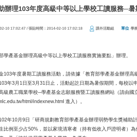
助辦理103年度高級中等以上學校工讀服務─
單位
10 17:02:47 / 張貼時間：2014-02-10 17:02:18
課外活動組
學
部學產基金辦理高級中等以上學校工讀服務實施要點」辦理。
金
103
年度暑期工讀服務活動，請依據「教育部學產基金辦理高
103
年
3
月
1
日至
3
月
31
日止，活動起訖日期為暑假期間，每校以
高級農工職業學校
─
學產基金志願服務暨工讀服務網站（請由國
.mlc.edu.tw/html/indexnew.html
進入）。
102
年
10
月
9
日「研商規劃教育部學產基金辦理弱勢學生獎補助
生比例至少占
50%
，並以家境清寒者（持有低收入戶證明者）為