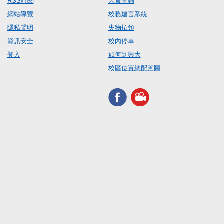
RSS訂閱
人員查詢
網站導覽
校務建言系統
隱私聲明
失物招領
資訊安全
校內停車
登入
如何到興大
校區位置總配置圖