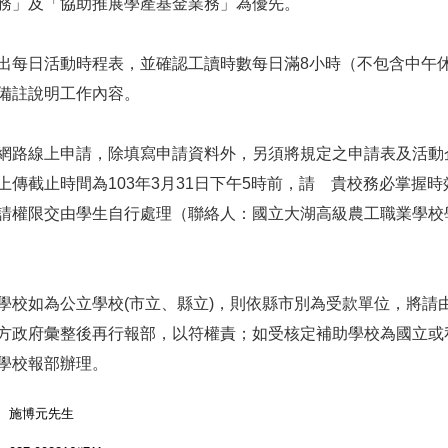
務」及「協助推展學產基金業務」為優先。
出每日活動時程表，並確認工讀時數每日滿
8
小時（不包含中午
備註說明工作內容。
網路線上申請，除填寫申請資料外，另須將規定之申請表及活動
上傳截止時間為
103
年
3
月
31
日下午
5
時前，請 貴校務必掌握時
請權限交由學生自行處理（聯絡人：國立大湖高級農工職業學校
。
學校如為公立學校
(
市立、縣立
)
，則依縣市別為受款單位，將請
方政府彙整後再行報部，以符權責；如受核定補助學校為國立或
學校報部辦理。
施博元先生