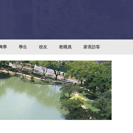
興學
學生
校友
教職員
家長訪客