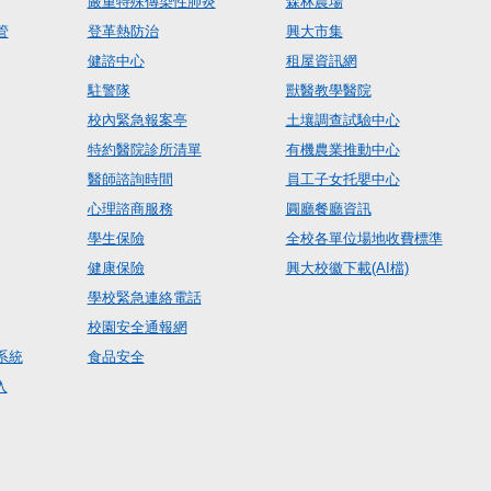
嚴重特殊傳染性肺炎
森林農場
管
登革熱防治
興大市集
健諮中心
租屋資訊網
駐警隊
獸醫教學醫院
校內緊急報案亭
土壤調查試驗中心
特約醫院診所清單
有機農業推動中心
醫師諮詢時間
員工子女托嬰中心
心理諮商服務
圓廳餐廳資訊
學生保險
全校各單位場地收費標準
健康保險
興大校徽下載(AI檔)
學校緊急連絡電話
校園安全通報網
系統
食品安全
入