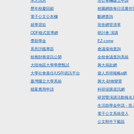
求才訊息
洽公車輛線上申請
歷年校慶回顧
校園網路每日流量控
電子公文公布欄
斷網查詢
就學貸款
宿舍網管清單
ODF格式宣導網
研討會.演講
獎助學金
EZ-come
系所評鑑專區
會議場地查詢
校務財務資訊公開
全校會議查詢系統
大陸地區大學學歷甄試
興大捐款網
大學社會責任(USR)資訊平台
個人所得報帳e網
臺灣國立大學系統
興大-財物變賣
檔案應用申請
科研採購資訊網
研習暨演講活動報名
生活助學金申請 - 登
電子公文系統登入
公文附件下載區