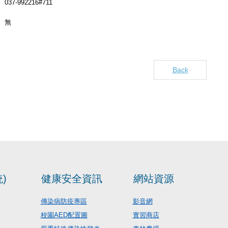
037-992216#711
無
Back
)
健康安全資訊
網站資源
傳染病防疫專區
影音網
校園AED配置圖
實習商店