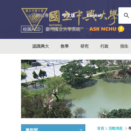
:::
網站導覽
中文版
English
校園
AED
臺灣國立大學系統
認識興大
教學
研究
行政
招生
首頁
活動消息
興新聞