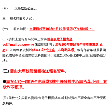
(四)
大專校院公函。
三、 報名時間及方式：
(一)
報名時間：
自即日起至103年4月10日(週四)下午5時截止。
(二) 請於上述報名時間截止前將
報名表電子檔寄至
ycl@mail.yda.gov.tw
(標題請註明：
參與103年臺以青年交流團遴選-姓
名)
，並將報名資料以
紙本1式5份
送達
（
非郵戳為憑
）
教育部青年發展署國
際及體驗學習組國際交流科劉郁均小姐收(10055臺北市中正區徐州路5號14
樓)。
(三)
需由大專校院發函檢送報名資料。
※
請於4/7(一)前送至惠蓀堂3樓生涯發展中心請洽葉小姐，逾
期均不受理。
(四) 學校公文與報名資料(含電子檔與紙本)逾期或資料不齊全者均不予受理
及補件。