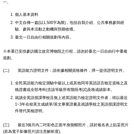
一。
個人基本資料
中文自傳一篇(以1,500字為限)，包括自我介紹、公共事務參與經
驗、參與本活動之動機與預期收穫。
臺北一日自由行相關規劃等內容。
※本署已安排參訪國立故宮博物院之行程，請勿於臺北一日自由行中重複
規劃。
(二) 英語能力證明文件：請依據相關資格條件，擇一提供證明文件。
全民英語能力檢定測驗中級以上或其他同等英語語言檢定資格之及
格證書或全部考科(含該等級所有階段考試)及格成績影本。
就讀全英語授課學校且無上述英語能力檢定證明文件者，得以最近
1~3年在校英文成績單/英文畢業證書及就讀學校之英語授課證明文
件替代英檢證明。
(三) 最近3個月內二吋彩色正面半身脫帽照片，請於報名表上貼妥照片
(若為電子影像照片請注意解析度)。