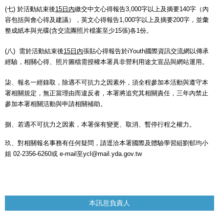
(七) 於活動結束後
15日內
繳交中文心得報告3,000字以上及摘要140字（內
容包括與會心得及建議），英文心得報告1,000字以上及摘要200字，並彙
整成紙本與光碟(含交流團照片檔案至少15張)各1份。
(八) 需於活動結束後
15日內
張貼心得報告於iYouth國際資訊交流網以傳承
經驗，相關心得、照片圖檔需授權本署具非營利用途文宣品與網站運用。
柒、報名一經錄取，除遇不可抗力之因素外，須全程參加本活動與遵守本
署相關規定，無正當理由而違反者，本署將追究其相關責任，三年內禁止
參加本署相關活動與申請相關補助。
捌、若遇不可抗力之因素，本署保有變更、取消、暫停行程之權力。
玖、對相關報名事務有任何疑問，請逕洽本署國際及體驗學習組劉郁均小
姐 02-2356-6260或 e-mail至ycl@mail.yda.gov.tw
本訊息負責人