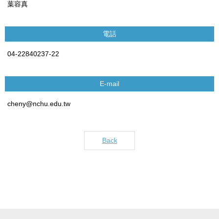
葉容真
電話
04-22840237-22
E-mail
cheny@nchu.edu.tw
Back