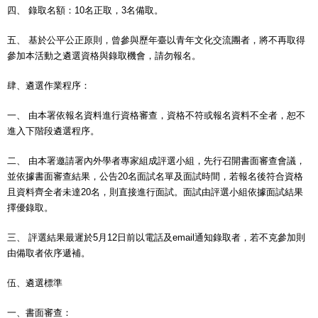
四、 錄取名額：10名正取，3名備取。
五、 基於公平公正原則，曾參與歷年臺以青年文化交流團者，將不再取得
參加本活動之遴選資格與錄取機會，請勿報名。
肆、遴選作業程序：
一、 由本署依報名資料進行資格審查，資格不符或報名資料不全者，恕不
進入下階段遴選程序。
二、 由本署邀請署內外學者專家組成評選小組，先行召開書面審查會議，
並依據書面審查結果，公告20名面試名單及面試時間，若報名後符合資格
且資料齊全者未達20名，則直接進行面試。面試由評選小組依據面試結果
擇優錄取。
三、 評選結果最遲於5月12日前以電話及email通知錄取者，若不克參加則
由備取者依序遞補。
伍、遴選標準
一、書面審查：