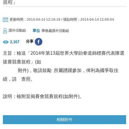
規程」
更新時間：2014-04-14 12:16:18 / 張貼時間：2014-04-14 12:09:54
單位
課外活動組
學務處課外活動組
分享
2,167
主旨：檢送「
2014
年第
13
屆世界大學跆拳道錦標賽代表隊選
拔賽競賽規程」
(
如
附件
)
，敬請鼓勵
所屬踴躍參加，俾利為國爭取佳
績，請
查照。
說明：檢附旨揭賽會競賽規程
(
如附件
)
。
相關附件