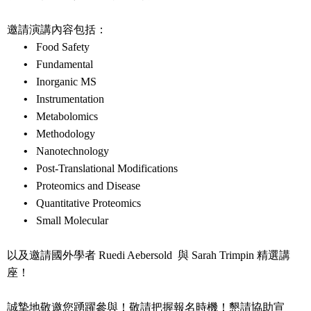
邀請演講內容包括：
•
Food Safety
•
Fundamental
•
Inorganic MS
•
Instrumentation
•
Metabolomics
•
Methodology
•
Nanotechnology
•
Post-Translational Modifications
•
Proteomics and Disease
•
Quantitative Proteomics
•
Small Molecular
以及邀請國外學者
Ruedi Aebersold
與
Sarah Trimpin
精選講
座！
誠摯地敬邀您踴躍參與！敬請把握報名時機！懇請協助宣