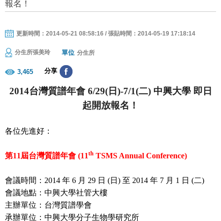
報名！
更新時間：2014-05-21 08:58:16 / 張貼時間：2014-05-19 17:18:14
單位
分生所張美玲
分生所
分享
3,465
2014
台灣質譜年會
6/29(
日
)-7/1(
二
)
中興大學
即日
起開放報名！
各位先進好：
th
第
11
屆台灣質譜年會
(11
TSMS Annual Conference)
會議時間：
2014
年
6
月
29
日
(
日
)
至
2014
年
7
月
1
日
(
二
)
會議地點：中興大學社管大樓
主辦單位：台灣質譜學會
承辦單位：中興大學分子生物學研究所