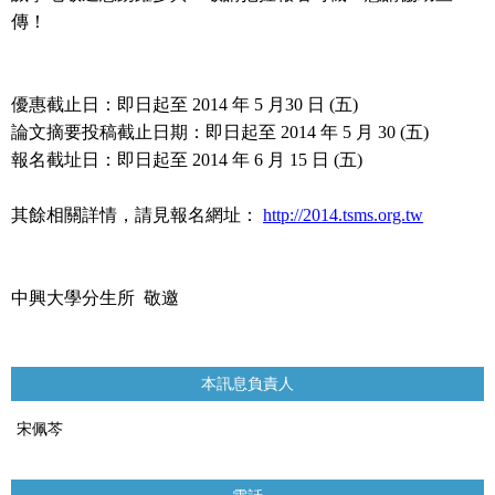
傳！
優惠截止日：即日起至
2014
年
5
月
30
日
(
五
)
論文摘要投稿截止日期：即日起至
2014
年
5
月
30 (
五
)
報名截址日：即日起至
2014
年
6
月
15
日
(
五
)
其餘相關詳情，請見報名網址：
http://2014.tsms.org.tw
中興大學分生所
敬邀
本訊息負責人
宋佩芩