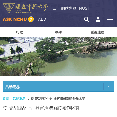
:::
網站導覽
NUST
AED
行政
教學
重要連結
活動消息
首頁
活動消息
詩情話意話生命-器官捐贈新詩創作比賽
詩情話意話生命-器官捐贈新詩創作比賽