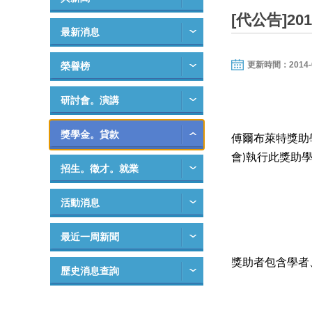
[代公告]2
最新消息
更新時間：2014-06-
榮譽榜
研討會。演講
獎學金。貸款
傅爾布萊特獎助
會
執行此獎助
)
招生。徵才。就業
活動消息
最近一周新聞
獎助者包含學者
歷史消息查詢