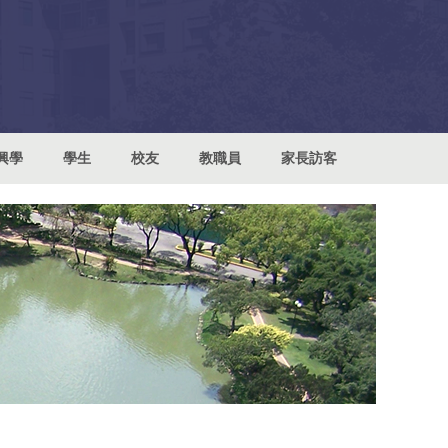
興學
學生
校友
教職員
家長訪客