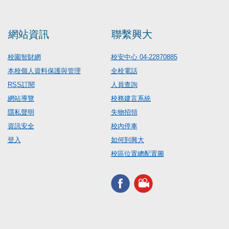
網站資訊
聯繫興大
校園智財網
校安中心 04-22870885
本校個人資料保護與管理
全校電話
RSS訂閱
人員查詢
網站導覽
校務建言系統
隱私聲明
失物招領
資訊安全
校內停車
登入
如何到興大
校區位置總配置圖