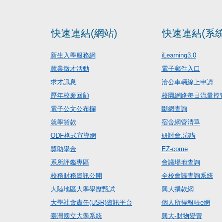
快速連結(網站)
快速連結(系統
新生入學服務網
iLearning3.0
就業徵才活動
電子郵件入口
求才訊息
洽公車輛線上申請
歷年校慶回顧
校園網路每日流量控
電子公文公布欄
斷網查詢
就學貸款
宿舍網管清單
ODF格式宣導網
研討會.演講
獎助學金
EZ-come
系所評鑑專區
會議場地查詢
校務財務資訊公開
全校會議查詢系統
大陸地區大學學歷甄試
興大捐款網
大學社會責任(USR)資訊平台
個人所得報帳e網
臺灣國立大學系統
興大-財物變賣