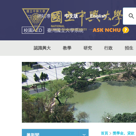
:::
網站導覽
中文版
English
校園
AED
臺灣國立大學系統
認識興大
教學
研究
行政
招生
首頁
獎學金。貸款
興新聞