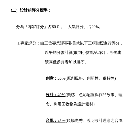
(二)
設計組評分標準：
分為「專家評分」占
80
％，「人氣評分」占
20%
。
1.
專家評分：由三位專業評審委員就以下三項指標進行評分，
以平均分數計算
(
取到小數點第
2
位
)
，再依成
績高低參賽者加以排序。
創意：
35%
(
原創風格、創新性、獨特性
)
設計：
40%
(
美感、色彩配置與作品故事、理
念、利用回收物為設計素材
)
台風：
25%
(
現場走秀、說明設計理念之台風