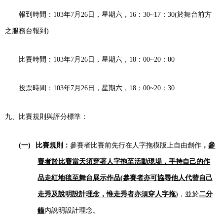
報到時間：
103
年
7
月
26
日，星期六，
16
：
30~17
：
30(
於舞台前方
之服務台報到
)
比賽時間：
103
年
7
月
26
日，星期六，
18
：
00~20
：
00
投票時間：
103
年
7
月
26
日，星期六，
18
：
00~20
：
30
九、比賽規則與評分標準：
(一)
比賽規則：
參賽者比賽前先行在人字拖模版上自由創作
，
參
賽者於比賽當天須穿著人字拖至活動現場，手持自己的作
品走紅地毯至舞台展示作品
(
參賽者亦可協尋他人代替自己
走秀及說明設計理念，惟走秀者亦須穿人字拖
)
，並於
二分
鐘
內說明設計理念。