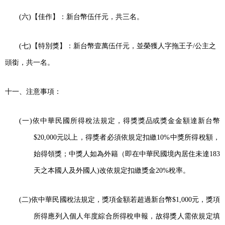
(
六
)
【佳作】：新台幣伍仟元，共三名。
(
七
)
【特別獎】：新台幣壹萬伍仟元，並榮獲人字拖王子
/
公主之
頭銜，共一名。
十一、注意事項：
(
一
)
依中華民國所得稅法規定，得獎獎品或獎金金額達新台幣
$20,000
元以上，得獎者必須依規定扣繳
10%
中獎所得稅額，
始得領獎；中獎人如為外籍（即在中華民國境內居住未達
183
天之本國人及外國人
)
改依規定扣繳獎金
20%
稅率。
(
二
)
依中華民國稅法規定，獎項金額若超過新台幣
$1,000
元，獎項
所得應列入個人年度綜合所得稅申報，故得獎人需依規定填