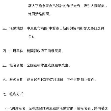
著人字拖拿著自己設計的作品走秀，吸引人潮聚集，
進而活絡商圈。
三、活動地點：中原夜市商圈
(
中壢市日新路與協同街交叉路口之舞
台
)
。
四、主辦單位：桃園縣政府工商發展局。
五、報名資格：全國在校學生或應屆畢業生。
六、報名日期：即日起至
103
年
07
月
18
日，下午五點截止收件。
七、報名方式：
(
一
)
網路報名：至桃園
MIT
網連結到活動官網下載報名表，將填妥之