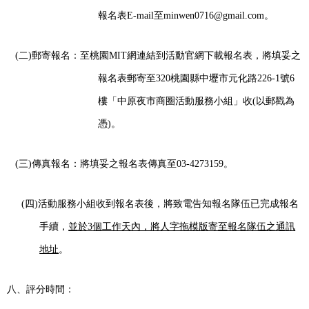
報名表
E-mail
至
minwen0716@gmail.com
。
(
二
)
郵寄報名：至桃園
MIT
網連結到活動官網下載報名表，將填妥之
報名表郵寄至
320
桃園縣中壢市元化路
226-1
號
6
樓「中原夜市商圈活動服務小組」收
(
以郵戳為
憑
)
。
(
三
)
傳真報名：將填妥之報名表傳真至
03-4273159
。
(
四
)
活動服務小組收到報名表後，將致電告知報名隊伍已完成報名
手續，
並於
3
個工作天內，將人字拖模版寄至報名隊伍之通訊
地址
。
八、評分時間：