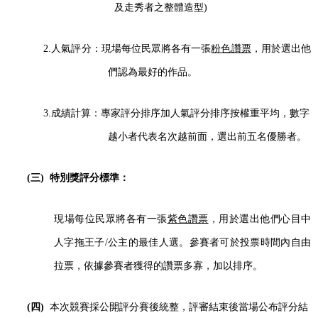
及走秀者之整體造型
)
2.
人氣評分：現場每位民眾將各有一張
粉色讚票
，用於選出他
們認為最好的作品。
3.
成績計算：專家評分排序加人氣評分排序按權重平均，數字
越小者代表名次越前面，選出前五名優勝者。
(三)
特別獎評分標準：
現場每位民眾將各有一張
紫色讚票
，用於選出他們心目中
人字拖王子
/
公主的最佳人選。參賽者可於投票時間內自由
拉票，依據參賽者獲得的讚票多寡，加以排序。
(四)
本次競賽採公開評分賽後統整，評審結束後當場公布評分結