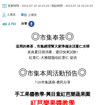
更新時間：2014-07-16 10:23:20 / 張貼時間：2014-07-16 10:22:24
單位
土環系
土環系
分享
2,753
◎
◎
市集奉茶
這周的奉茶，市集經理幫大家準備冰涼薏仁水唷
炎炎夏日很消暑，週日快來試飲
!
紅薏仁
-
大雅鬍鬚伯紅薏仁 提供
◎
◎
市集本周活動預告
7/20
市集講座
-
農民分享
手工果醬教學
-
興目童紅芭樂蔬果園
紅芭樂果醬教學