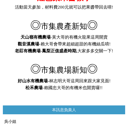
活動當天參加，材料費
200
元就可以把果醬帶回去唷
!
◎
◎
市集農產新知
天山嶺有機農場
-
黃大哥的有機火龍果這周開賣
觀音溪農場
-
賴大哥會帶來超細超甜的有機絲瓜唷
!
老莊有機農場
-
鳳梨正值盛產時期,
大家多多交關一下
!
◎
◎
市集農場新知
好山水有機農場-
林志明大哥這周回來跟大家見面!
松禾農場
-
賴國忠大哥的有機米也開賣囉
!!
本訊息負責人
吳小姐