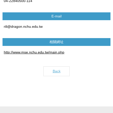
04-22840500-114
E-mail
rili@dragon.nchu.edu.tw
相關網址
http://www.mse.nchu.edu.tw/main.php
Back