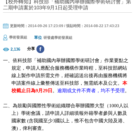
【校外轉知】科技部「補助國內舉辦國際學術研討會」第
二期申請案於103年9月1日起受理申請
更新時間：2014-09-26 17:23:09 / 張貼時間：2014-08-22 17:43:23
單位
學術發展組
研發處學術發展組
分享
2,136
一、依科技部「補助國內舉辦國際學術研討會」作業要點之
規定，申請人應配合服務機構作業時程，至科技
部
網站
線上製作申請所需文件，經確認送出後再由服務機構將
申請案件線上彙整傳送至科技
部
，無需紙本及公文。
本
校截止日為
9
月
29
日
。
逾期或文件不齊者，均不予受理
。
二、為鼓勵與國際性學術組織聯合舉辦國際大型（
1000
人以
上）學術會議，請申請人詳細填報外籍學者參與人數及
國家數
(
含我國至少
3
國以上，惟不包含中國大陸及港、
澳
)
，俾利審查。