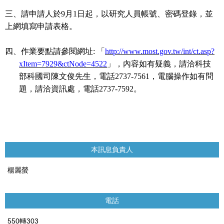
三、請申請人於
9
月
1
日起，以研究人員帳號、密碼登錄，並
上網填寫申請表格。
四、作業要點請參閱網址
:
「
http://www.most.gov.tw/int/ct.asp?
xItem=7929&ctNode=4522
」，
內容如有疑義，請洽科技
部
科
國司陳文俊先生，電話
2737-7561
，電腦操作如有問
題，請洽資訊
處
，電話
2737-7592
。
本訊息負責人
楊麗螢
電話
550轉303