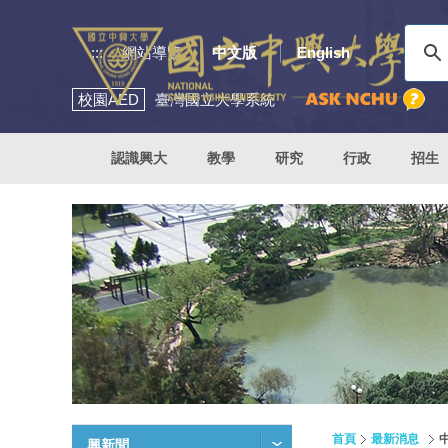
:::
網站導覽
中文版
English
校園
AED
臺灣國立大學系統
認識興大
教學
研究
行政
招生
首頁
最新消息
興新聞