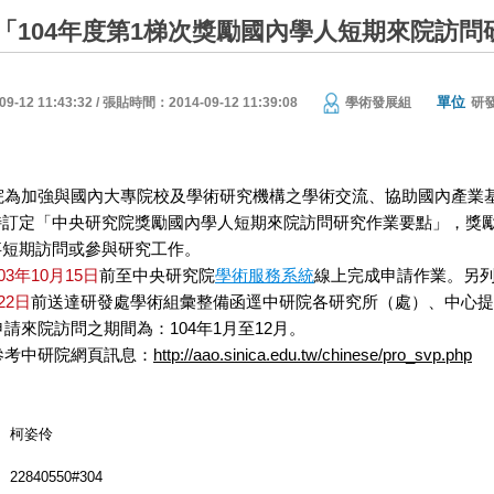
「104年度第1梯次獎勵國內學人短期來院訪問
單位
12 11:43:32 / 張貼時間：2014-09-12 11:39:08
學術發展組
研
院為加強與國內大專院校及學術研究機構之學術交流、協助國內產業
定「中央研究院獎勵國內學人短期來院訪問研究作業要點」，獎
期訪問或參與研究工作。
03年10月15日
前至中央研究院
學術服務系統
線上完成申請作業。另列
22日
前送達研發處學術組彙整備函逕中研院各研究所（處）、中心提
請來院訪問之期間為：104年1月至12月。
參考中研院網頁訊息：
http://aao.sinica.edu.tw/chinese/pro_svp.php
柯姿伶
22840550#304