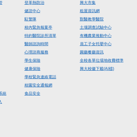
管
登革熱防治
興大市集
健諮中心
租屋資訊網
駐警隊
獸醫教學醫院
校內緊急報案亭
土壤調查試驗中心
特約醫院診所清單
有機農業推動中心
醫師諮詢時間
員工子女托嬰中心
心理諮商服務
圓廳餐廳資訊
學生保險
全校各單位場地收費標準
健康保險
興大校徽下載(AI檔)
學校緊急連絡電話
校園安全通報網
系統
食品安全
入