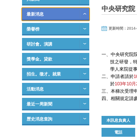
中央研究院
最新消息
更新時間：2014-09-
榮譽榜
研討會。演講
一、中央研究院
獎學金。貸款
技之研發，特訂
學人來院從事短
招生。徵才。就業
二、申請者請於
1
於
103年10月
活動消息
三、本梯次受理申
四、相關規定請
最近一周新聞
歷史消息查詢
本訊息負責人
電話