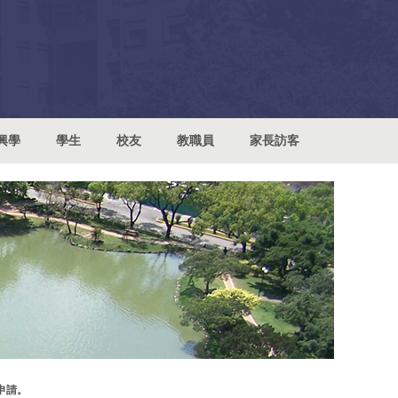
興學
學生
校友
教職員
家長訪客
申請。