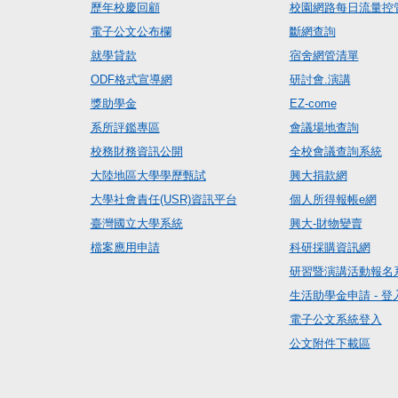
歷年校慶回顧
校園網路每日流量控
電子公文公布欄
斷網查詢
就學貸款
宿舍網管清單
ODF格式宣導網
研討會.演講
獎助學金
EZ-come
系所評鑑專區
會議場地查詢
校務財務資訊公開
全校會議查詢系統
大陸地區大學學歷甄試
興大捐款網
大學社會責任(USR)資訊平台
個人所得報帳e網
臺灣國立大學系統
興大-財物變賣
檔案應用申請
科研採購資訊網
研習暨演講活動報名
生活助學金申請 - 登
電子公文系統登入
公文附件下載區