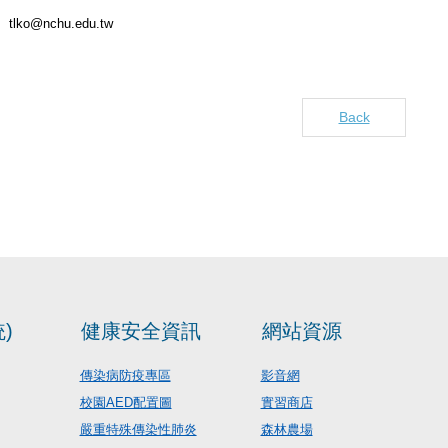
tlko@nchu.edu.tw
Back
)
健康安全資訊
網站資源
傳染病防疫專區
影音網
校園AED配置圖
實習商店
嚴重特殊傳染性肺炎
森林農場