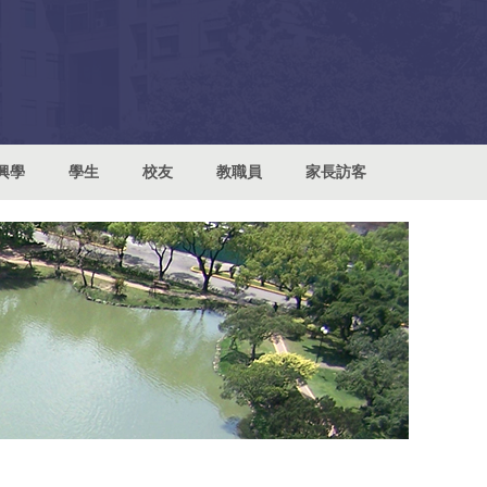
興學
學生
校友
教職員
家長訪客