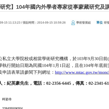
外研究】104年國內外學者專家從事蒙藏研究及講
單位
15 11:13:23 / 張貼時間：2014-09-15 10:59:26
學術發展組
研
公私立大學院校或相當學術研究機構，於
103
年
9
月
30
日前
(
學執行開始日期為民國
104
年
1
月
1
日起，且在
104
年年底前
及申請表單請參閱下列網址：
http://www.mtac.gov.tw/mon
人：紀英豪先生，電話：
02-2356-6445
，傳真：
02-2341-6
柯姿伶
22840550#304