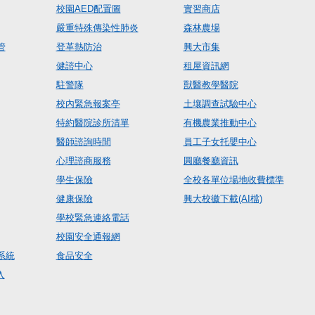
校園AED配置圖
實習商店
嚴重特殊傳染性肺炎
森林農場
管
登革熱防治
興大市集
健諮中心
租屋資訊網
駐警隊
獸醫教學醫院
校內緊急報案亭
土壤調查試驗中心
特約醫院診所清單
有機農業推動中心
醫師諮詢時間
員工子女托嬰中心
心理諮商服務
圓廳餐廳資訊
學生保險
全校各單位場地收費標準
健康保險
興大校徽下載(AI檔)
學校緊急連絡電話
校園安全通報網
系統
食品安全
入