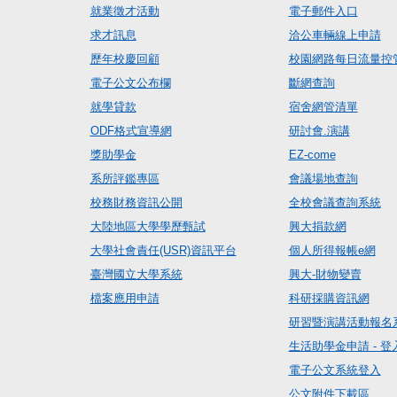
就業徵才活動
電子郵件入口
求才訊息
洽公車輛線上申請
歷年校慶回顧
校園網路每日流量控
電子公文公布欄
斷網查詢
就學貸款
宿舍網管清單
ODF格式宣導網
研討會.演講
獎助學金
EZ-come
系所評鑑專區
會議場地查詢
校務財務資訊公開
全校會議查詢系統
大陸地區大學學歷甄試
興大捐款網
大學社會責任(USR)資訊平台
個人所得報帳e網
臺灣國立大學系統
興大-財物變賣
檔案應用申請
科研採購資訊網
研習暨演講活動報名
生活助學金申請 - 登
電子公文系統登入
公文附件下載區