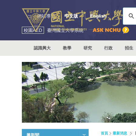
:::
網站導覽
中文版
English
校園
AED
臺灣國立大學系統
認識興大
教學
研究
行政
招生
首頁
最新消息
興新聞