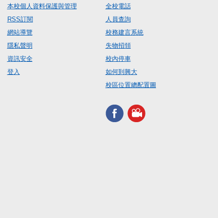
本校個人資料保護與管理
全校電話
RSS訂閱
人員查詢
網站導覽
校務建言系統
隱私聲明
失物招領
資訊安全
校內停車
登入
如何到興大
校區位置總配置圖