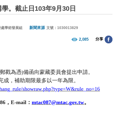
學。截止日103年9月30日
新聞來源
發處學術發展組
文號：1030013829
分享
2,085
郵戳為憑
)
備函向蒙藏委員會提出申請。
完成，補助期限最多以一年為限。
chang_rule/showraw.php?type=W&rule_no=16
186
，
E-mail
：
mtac087@mtac.gov.tw
。