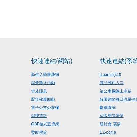
快速連結(網站)
快速連結(系統
新生入學服務網
iLearning3.0
就業徵才活動
電子郵件入口
求才訊息
洽公車輛線上申請
歷年校慶回顧
校園網路每日流量控
電子公文公布欄
斷網查詢
就學貸款
宿舍網管清單
ODF格式宣導網
研討會.演講
獎助學金
EZ-come