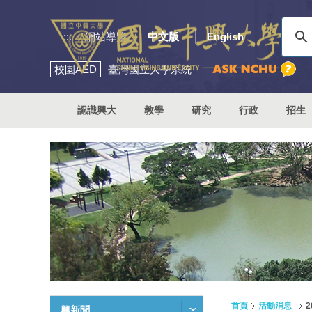
:::
網站導覽
中文版
English
校園
AED
臺灣國立大學系統
認識興大
教學
研究
行政
招生
首頁
活動消息
興新聞