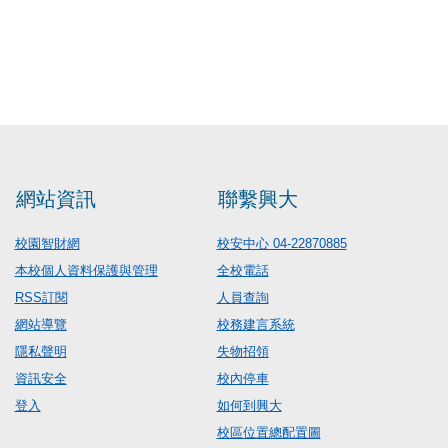
網站資訊
聯繫興大
校園智財網
校安中心 04-22870885
本校個人資料保護與管理
全校電話
RSS訂閱
人員查詢
網站導覽
校務建言系統
隱私聲明
失物招領
資訊安全
校內停車
登入
如何到興大
校區位置總配置圖