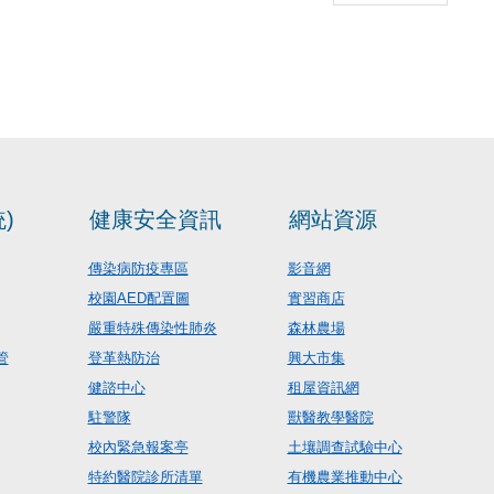
)
健康安全資訊
網站資源
傳染病防疫專區
影音網
校園AED配置圖
實習商店
嚴重特殊傳染性肺炎
森林農場
管
登革熱防治
興大市集
健諮中心
租屋資訊網
駐警隊
獸醫教學醫院
校內緊急報案亭
土壤調查試驗中心
特約醫院診所清單
有機農業推動中心