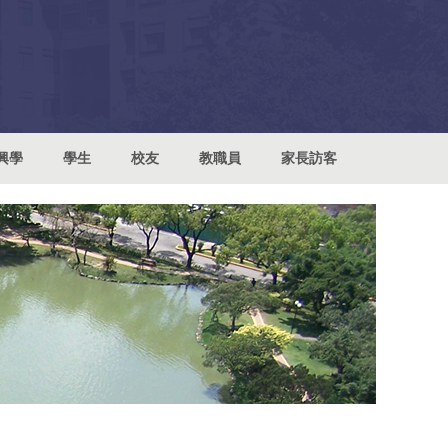
興學
學生
校友
教職員
家長訪客